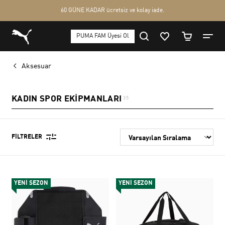
Aksesuar
KADIN SPOR EKIPMANLARI
35
FILTRELER
YENİ SEZON
YENİ SEZON