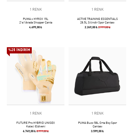
1 RENK
1 RENK
PUMA x HYROX 15L
ACTIVE TRAINING ESSENTIALS
2'si1Arada Shopper Çanta
28.5L Silindir Spor Çantası
4.699,00 ₺
2.249,00 ₺
2.999,00 ₺
%25 İNDİRİM
1 RENK
1 RENK
FUTURE Pro HYBRID UNISEX
PUMA Buzz 58L Orta Boy Spor
Kaleci Eldiveni
Çantası
6.749,00 ₺
3.599,00 ₺
8.999,00 ₺