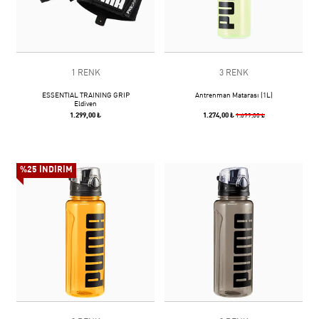
1 RENK
3 RENK
ESSENTIAL TRAINING GRIP
Antrenman Matarası (1L)
Eldiven
1.299,00 ₺
1.274,00 ₺
1.699,00 ₺
%25 İNDİRİM