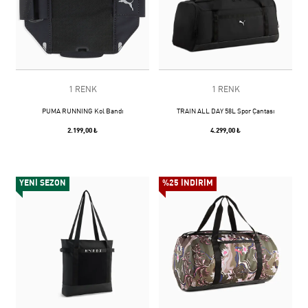
1 RENK
1 RENK
PUMA RUNNING Kol Bandı
TRAIN ALL DAY 58L Spor Çantası
2.199,00 ₺
4.299,00 ₺
YENİ SEZON
%25 İNDİRİM