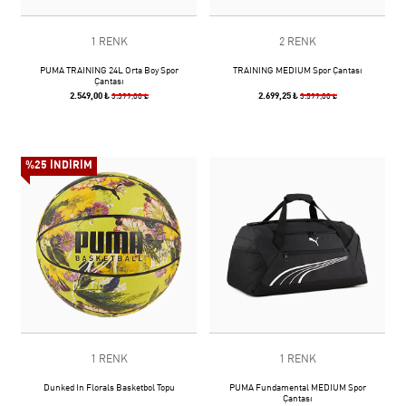
1 RENK
2 RENK
PUMA TRAINING 24L Orta Boy Spor
TRAINING MEDIUM Spor Çantası
Çantası
2.549,00 ₺
2.699,25 ₺
3.399,00 ₺
3.599,00 ₺
%25 İNDİRİM
1 RENK
1 RENK
Dunked In Florals Basketbol Topu
PUMA Fundamental MEDIUM Spor
Çantası