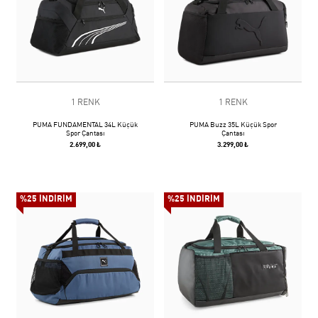
1 RENK
1 RENK
PUMA FUNDAMENTAL 34L Küçük
PUMA Buzz 35L Küçük Spor
Spor Çantası
Çantası
2.699,00 ₺
3.299,00 ₺
%25 İNDİRİM
%25 İNDİRİM