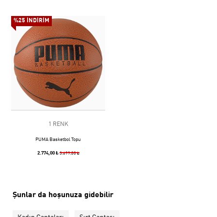
%25 İNDİRİM
1 RENK
PUMA Basketbol Topu
2.774,00 ₺
3.699,00 ₺
Şunlar da hoşunuza gidebilir