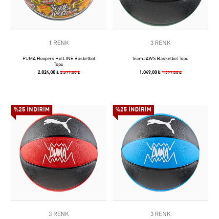
1 RENK
3 RENK
PUMA Hoopers HotLINE Basketbol
teamJAWS Basketbol Topu
Topu
2.024,00 ₺
1.049,00 ₺
2.699,00 ₺
1.399,00 ₺
%25 İNDİRİM
%25 İNDİRİM
3 RENK
3 RENK