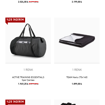
2.024,00 ₺
3.199,00 ₺
2.699,00 ₺
%25 İNDİRİM
1 RENK
1 RENK
ACTIVE TRAINING ESSENTIALS
TEAM Havlu (70x140)
Spor Çantası
1.949,25 ₺
1.899,00 ₺
2.599,00 ₺
%25 İNDİRİM