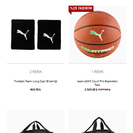
%25 İNDİRİM
2 RENK
1 RENK
Football Team Long Spor Bilekliği
teamJAWS Court Pro Basketbol
Topu
849,90 ₺
2.549,00 ₺
3.399,00 ₺