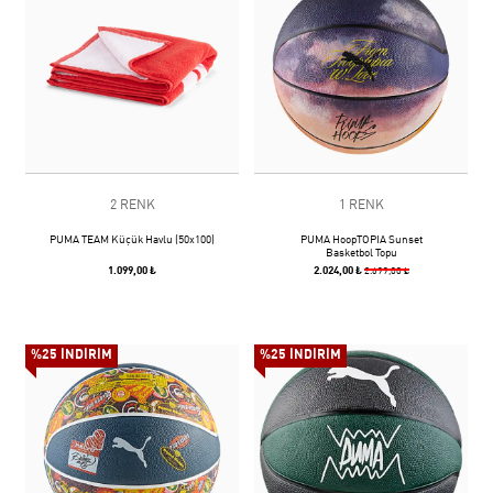
2 RENK
1 RENK
PUMA TEAM Küçük Havlu (50x100)
PUMA HoopTOPIA Sunset
Basketbol Topu
1.099,00 ₺
2.024,00 ₺
2.699,00 ₺
%25 İNDİRİM
%25 İNDİRİM