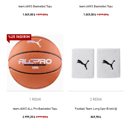
teamJAWS Basketbol Topu
teamJAWS Basketbol Topu
1.049,00 ₺
1.049,00 ₺
1.399,00 ₺
1.399,00 ₺
%25 İNDİRİM
1 RENK
2 RENK
teamJAWS ALL Pro Basketbol Topu
Football Team Long Spor Bilekliği
2.999,25 ₺
849,90 ₺
3.999,00 ₺