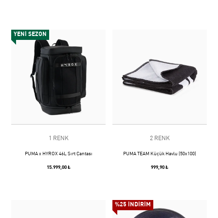
YENİ SEZON
1 RENK
2 RENK
PUMA x HYROX 46L Sırt Çantası
PUMA TEAM Küçük Havlu (50x100)
15.999,00 ₺
999,90 ₺
%25 İNDİRİM