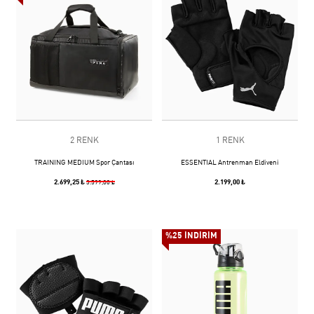
2 RENK
1 RENK
TRAINING MEDIUM Spor Çantası
ESSENTIAL Antrenman Eldiveni
2.699,25 ₺
2.199,00 ₺
3.599,00 ₺
%25 İNDİRİM