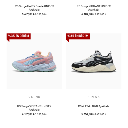
RS Surge HAIRY Suede UNISEX
RS Surge VIBRANT UNISEX
Ayakkabı
Ayakkabı
5.459,00 ₺
6.109,00 ₺
8.399,00 ₺
9.399,00 ₺
%35 İNDİRİM
%35 İNDİRİM
2 RENK
1 RENK
RS Surge VIBRANT UNISEX
RS-X Efekt B&B Ayakkabı
Ayakkabı
6.109,00 ₺
5.654,00 ₺
9.399,00 ₺
8.699,00 ₺