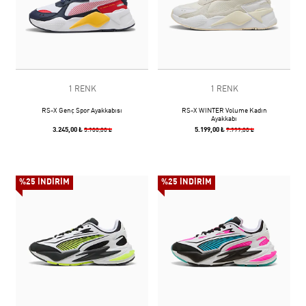
1 RENK
1 RENK
RS-X Genç Spor Ayakkabısı
RS-X WINTER Volume Kadın
Ayakkabı
3.245,00 ₺
5.199,00 ₺
5.900,00 ₺
7.999,00 ₺
%25 İNDİRİM
%25 İNDİRİM