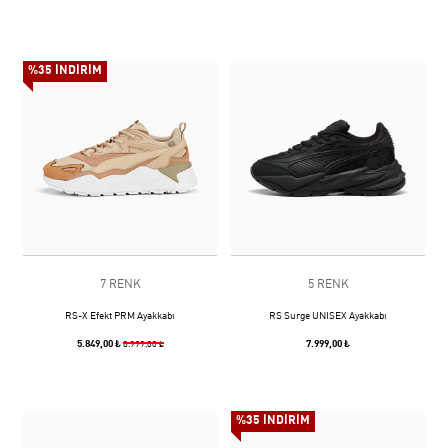
%35 İNDİRİM
7 RENK
5 RENK
RS-X Efekt PRM Ayakkabı
RS Surge UNISEX Ayakkabı
5.849,00 ₺
7.999,00 ₺
8.999,00 ₺
%35 İNDİRİM