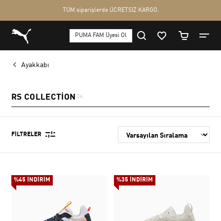
Ayakkabı
RS COLLECTION
26
FILTRELER
%45 İNDİRİM
%35 İNDİRİM