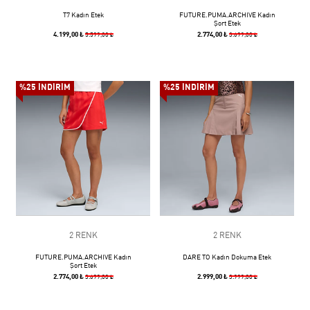
T7 Kadın Etek
FUTURE.PUMA.ARCHIVE Kadın
Şort Etek
4.199,00 ₺
2.774,00 ₺
5.599,00 ₺
3.699,00 ₺
%25 İNDİRİM
%25 İNDİRİM
2 RENK
2 RENK
FUTURE.PUMA.ARCHIVE Kadın
DARE TO Kadın Dokuma Etek
Şort Etek
2.774,00 ₺
2.999,00 ₺
3.699,00 ₺
3.999,00 ₺