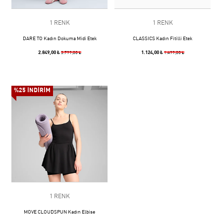
1 RENK
1 RENK
DARE TO Kadın Dokuma Midi Etek
CLASSICS Kadın Fitilli Etek
2.849,00 ₺
1.124,00 ₺
3.799,00 ₺
1.499,00 ₺
%25 İNDİRİM
1 RENK
MOVE CLOUDSPUN Kadın Elbise