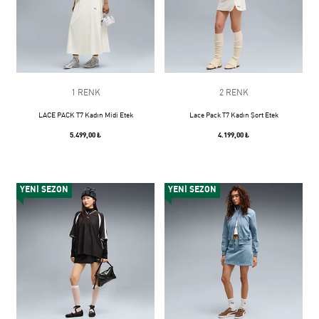
1 RENK
2 RENK
LACE PACK T7 Kadın Midi Etek
Lace Pack T7 Kadın Şort Etek
5.499,00 ₺
4.199,00 ₺
YENİ SEZON
YENİ SEZON