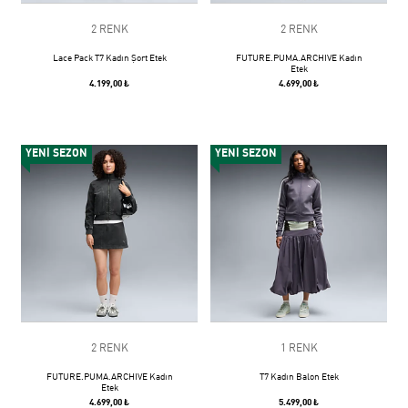
2 RENK
2 RENK
Lace Pack T7 Kadın Şort Etek
FUTURE.PUMA.ARCHIVE Kadın
Etek
4.199,00 ₺
4.699,00 ₺
YENİ SEZON
YENİ SEZON
2 RENK
1 RENK
FUTURE.PUMA.ARCHIVE Kadın
T7 Kadın Balon Etek
Etek
4.699,00 ₺
5.499,00 ₺