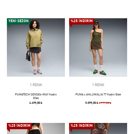
YENİ SEZON
%25 İNDİRİM
1 RENK
1 RENK
PUMATECH SENSE4-WAY Kadın
PUMA x AHLUWALIA T7 Kadın Etek
Etek
4.499,00 ₺
5.099,00 ₺
6.799,00 ₺
%25 İNDİRİM
%25 İNDİRİM