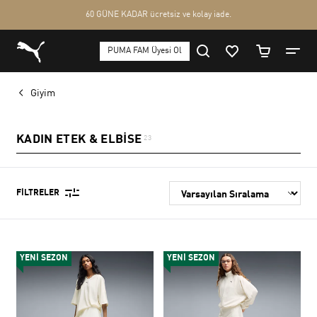
Giyim
KADIN ETEK & ELBISE
23
FILTRELER
YENİ SEZON
YENİ SEZON