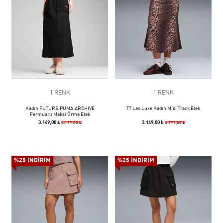
1 RENK
1 RENK
Kadın FUTURE.PUMA.ARCHIVE
T7 Leo Luxe Kadın Midi Track Etek
Fermuarlı Maksi Örme Etek
3.149,00 ₺
3.149,00 ₺
4.199,00 ₺
4.199,00 ₺
%25 İNDİRİM
%25 İNDİRİM