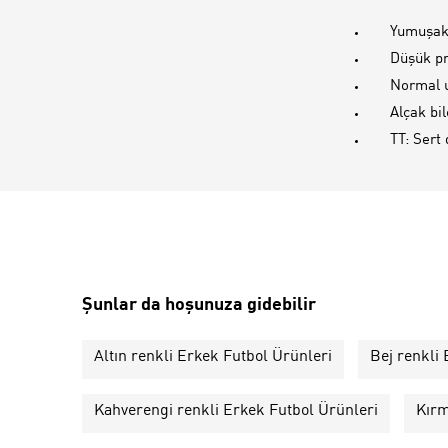
Yumuşak 
Düşük pro
Normal 
Alçak bil
TT: Sert
Şunlar da hoşunuza gidebilir
Altın renkli Erkek Futbol Ürünleri
Bej renkli
Kahverengi renkli Erkek Futbol Ürünleri
Kırm