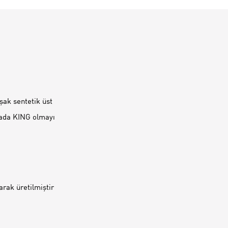
ak sentetik üst
sahada KING olmayı
rak üretilmiştir