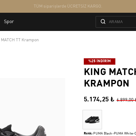
 MATCH TT Krampon
%25 İNDİRİM
KING MATC
KRAMPON
5.174,25 ₺
6.899,00 
Renk:
PUMA Black-PUMA White-C