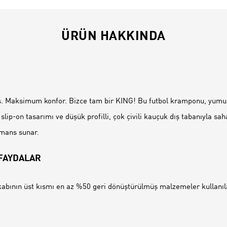
ÜRÜN HAKKINDA
İ
Maksimum konfor. Bizce tam bir KING! Bu futbol kramponu, yumuş
i slip-on tasarımı ve düşük profilli, çok çivili kauçuk dış tabanıyla 
rmans sunar.
 FAYDALAR
abının üst kısmı en az %50 geri dönüştürülmüş malzemeler kullanıla