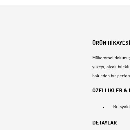
ÜRÜN HİKAYES
Mükemmel dokunuş. 
yüzeyi, alçak bilekl
hak eden bir perfo
ÖZELLİKLER &
Bu ayakk
DETAYLAR