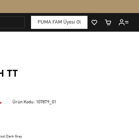
H TT
Ürün Kodu:
107879_01
₺
ool Dark Gray