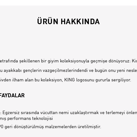
ÜRÜN HAKKINDA
İ
 etrafında şekillenen bir giyim koleksiyonuyla geçmişe dönüyoruz: Kin
 bu ayakkabı gençlerin vazgeçilmezlerindendi ve bugün onu yeni nesl
şivden ilham alan bu koleksiyon, KING logosunu gururla sergiliyor.
 FAYDALAR
 Egzersiz sırasında vücuttan nemi uzaklaştırmak ve terlemeyi önle
mış performans teknolojisi
0 geri dönüştürülmüş malzemelerden üretilmiştir.