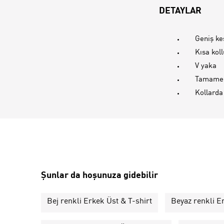
DETAYLAR
Geniş k
Kısa koll
V yaka
Tamamen
Kollarda 
Şunlar da hoşunuza gidebilir
Bej renkli Erkek Üst & T-shirt
Beyaz renkli E