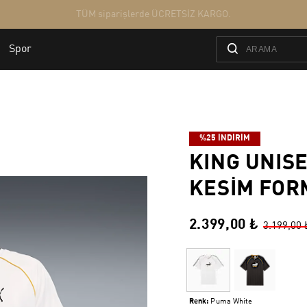
%25 İNDİRİM
KING UNISE
KESIM FOR
2.399,00 ₺
3.199,00 
Renk:
Puma White