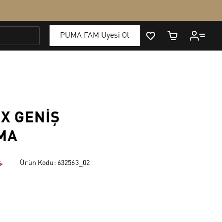
X GENIŞ
MA
Ürün Kodu:
632563_02
₺