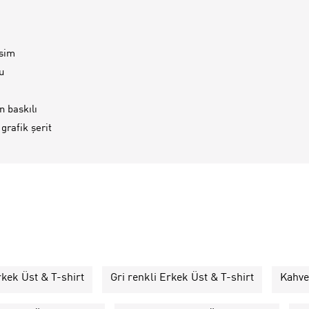
esim
u
 baskılı
grafik şerit
rkek Üst & T-shirt
Gri renkli Erkek Üst & T-shirt
Kahve