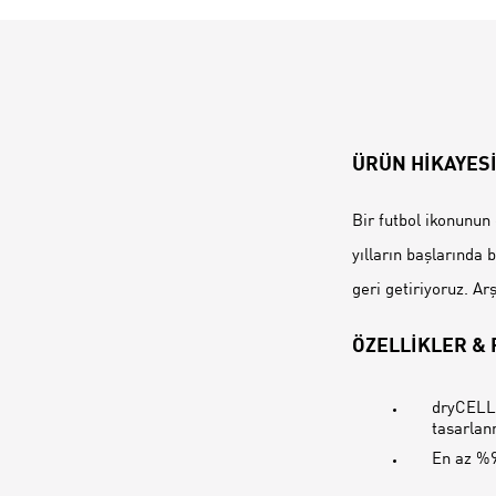
ÜRÜN HİKAYES
Bir futbol ikonunun
yılların başlarında
geri getiriyoruz. Ar
ÖZELLİKLER &
dryCELL:
tasarlan
En az %9