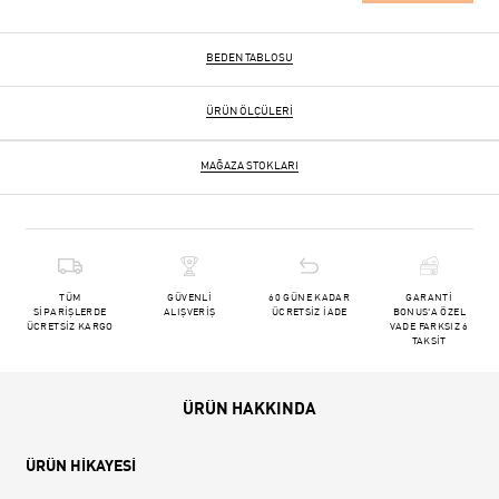
BEDEN TABLOSU
ÜRÜN ÖLÇÜLERI
MAĞAZA STOKLARI
TÜM
GÜVENLİ
60 GÜNE KADAR
GARANTİ
SİPARİŞLERDE
ALIŞVERİŞ
ÜCRETSİZ İADE
BONUS'A ÖZEL
ÜCRETSİZ KARGO
VADE FARKSIZ 6
TAKSİT
ÜRÜN HAKKINDA
ÜRÜN HİKAYESİ