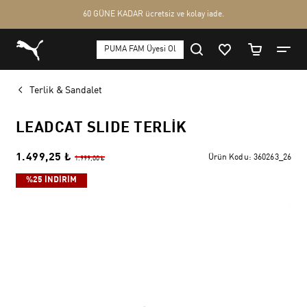
Terlik & Sandalet
LEADCAT SLIDE TERLIK
1.499,25 ₺
Ürün Kodu:
360263_26
1.999,00 ₺
%25 İNDİRİM