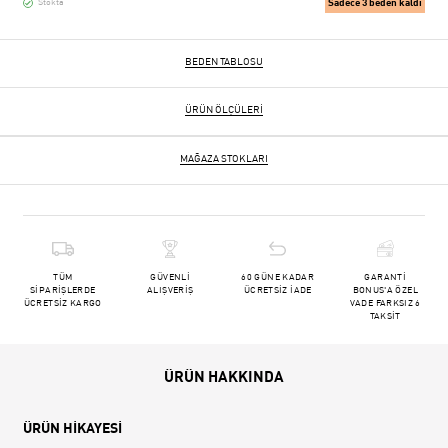
Sadece 3 beden kaldı
Stokta
BEDEN TABLOSU
ÜRÜN ÖLÇÜLERI
MAĞAZA STOKLARI
TÜM
GÜVENLİ
60 GÜNE KADAR
GARANTİ
SİPARİŞLERDE
ALIŞVERİŞ
ÜCRETSİZ İADE
BONUS'A ÖZEL
ÜCRETSİZ KARGO
VADE FARKSIZ 6
TAKSİT
ÜRÜN HAKKINDA
ÜRÜN HİKAYESİ