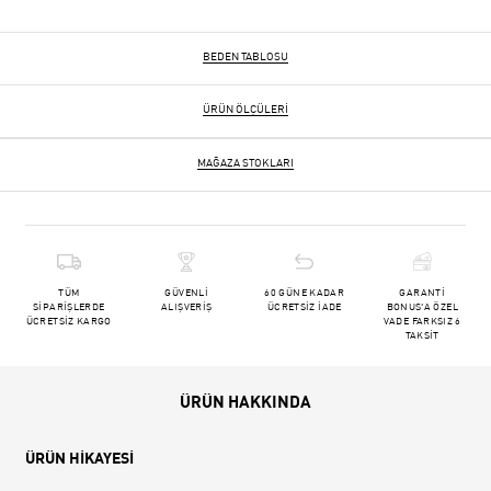
BEDEN TABLOSU
ÜRÜN ÖLÇÜLERI
MAĞAZA STOKLARI
TÜM
GÜVENLİ
60 GÜNE KADAR
GARANTİ
SİPARİŞLERDE
ALIŞVERİŞ
ÜCRETSİZ İADE
BONUS'A ÖZEL
ÜCRETSİZ KARGO
VADE FARKSIZ 6
TAKSİT
ÜRÜN HAKKINDA
ÜRÜN HİKAYESİ