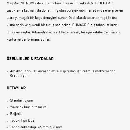
MagMax NITRO™ 2 ile zıplama hissini yaşa. En yüksek NITROFOAM™
yastıklama katmanıyla donatılmış olan bu ayakkabı, her adımda enerji veren
ultra yumuşak bir koşu deneyimi sunar. Özel olarak tasarlanmış file üst
kısım serin ve güvenli bir tutuş sağlarken, PUMAGRIP dış taban istikrarlı
bir çekiş sağlar. Kilometrelerce yol kat ederken, bu ayakkabılar zahmetsiz
konfor ve performans sunar.
ÖZELLİKLER & FAYDALAR
Ayakkabıların üst kısmı en az %30 geri dönüştürülmüş malzemeden
üretilmiştir.
DETAYLAR
Standart uyum
Yuvarlak burun tasarımı
Bağcıklı
Topuk Tipi: Düz
Taban Yüksekliği: 46 mm / 38 mm