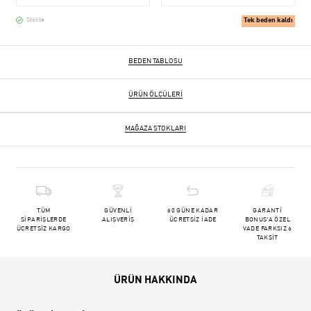
Tek beden kaldı
Stokta
BEDEN TABLOSU
ÜRÜN ÖLÇÜLERI
MAĞAZA STOKLARI
TÜM
GÜVENLİ
60 GÜNE KADAR
GARANTİ
SİPARİŞLERDE
ALIŞVERİŞ
ÜCRETSİZ İADE
BONUS'A ÖZEL
ÜCRETSİZ KARGO
VADE FARKSIZ 6
TAKSİT
ÜRÜN HAKKINDA