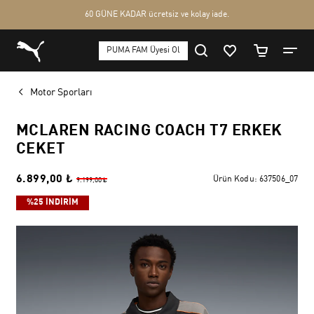
Motor Sporları
MCLAREN RACING COACH T7 ERKEK
CEKET
6.899,00 ₺
Ürün Kodu:
637506_07
9.199,00 ₺
%25 İNDİRİM