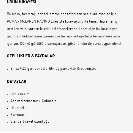
ÜRÜN HİKAYESİ
Bu ürün; her virajı, her sollamayı, her zaferi son sesle kutlayanlar için.
PUMA x McLAREN RACING Lifestyle koleksiyonu ile tanış. Hayranlar için
üretilen ve büyürken izledikleri efsanelerden ilham alan bu koleksiyon,
geçmişin kükremesini günümüze taşıyan vintage tarzı bir eşofman üstü
içeriyor. Çünkü gürültülü yarışıyorsan, görünümün de buna uygun olmalı.
ÖZELLİKLER & FAYDALAR
En az %20 geri dönüştürülmüş pamuktan üretilmiştir.
DETAYLAR
Geniş kesim
Ana malzeme türü: Gabardin
Uzun kollu
Fermuarlı
Standart ceket uzunluğu