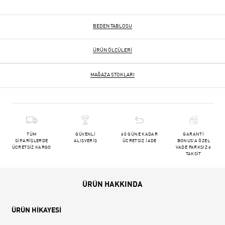
BEDEN TABLOSU
ÜRÜN ÖLÇÜLERI
MAĞAZA STOKLARI
TÜM
GÜVENLİ
60 GÜNE KADAR
GARANTİ
SİPARİŞLERDE
ALIŞVERİŞ
ÜCRETSİZ İADE
BONUS'A ÖZEL
ÜCRETSİZ KARGO
VADE FARKSIZ 6
TAKSİT
ÜRÜN HAKKINDA
ÜRÜN HİKAYESİ