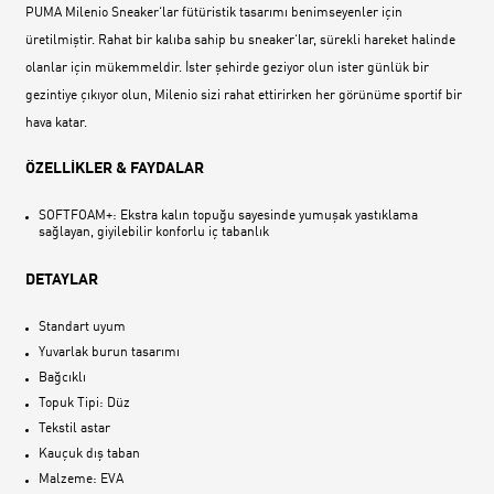
PUMA Milenio Sneaker‘lar fütüristik tasarımı benimseyenler için
üretilmiştir. Rahat bir kalıba sahip bu sneaker‘lar, sürekli hareket halinde
olanlar için mükemmeldir. İster şehirde geziyor olun ister günlük bir
gezintiye çıkıyor olun, Milenio sizi rahat ettirirken her görünüme sportif bir
hava katar.
ÖZELLİKLER & FAYDALAR
SOFTFOAM+: Ekstra kalın topuğu sayesinde yumuşak yastıklama
sağlayan, giyilebilir konforlu iç tabanlık
DETAYLAR
Standart uyum
Yuvarlak burun tasarımı
Bağcıklı
Topuk Tipi: Düz
Tekstil astar
Kauçuk dış taban
Malzeme: EVA