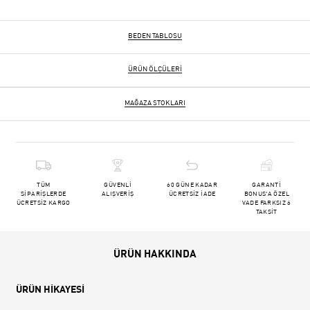
BEDEN TABLOSU
ÜRÜN ÖLÇÜLERI
MAĞAZA STOKLARI
TÜM
GÜVENLİ
60 GÜNE KADAR
GARANTİ
SİPARİŞLERDE
ALIŞVERİŞ
ÜCRETSİZ İADE
BONUS'A ÖZEL
ÜCRETSİZ KARGO
VADE FARKSIZ 6
TAKSİT
ÜRÜN HAKKINDA
ÜRÜN HİKAYESİ