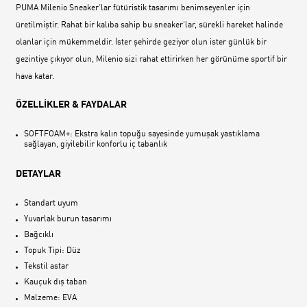
PUMA Milenio Sneaker‘lar fütüristik tasarımı benimseyenler için
üretilmiştir. Rahat bir kalıba sahip bu sneaker‘lar, sürekli hareket halinde
olanlar için mükemmeldir. İster şehirde geziyor olun ister günlük bir
gezintiye çıkıyor olun, Milenio sizi rahat ettirirken her görünüme sportif bir
hava katar.
ÖZELLİKLER & FAYDALAR
SOFTFOAM+: Ekstra kalın topuğu sayesinde yumuşak yastıklama
sağlayan, giyilebilir konforlu iç tabanlık
DETAYLAR
Standart uyum
Yuvarlak burun tasarımı
Bağcıklı
Topuk Tipi: Düz
Tekstil astar
Kauçuk dış taban
Malzeme: EVA