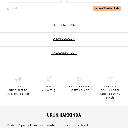
Sadece 2 beden kaldı
Stokta
BEDEN TABLOSU
ÜRÜN ÖLÇÜLERI
MAĞAZA STOKLARI
TÜM
GÜVENLİ
60 GÜNE KADAR
GARANTİ
SİPARİŞLERDE
ALIŞVERİŞ
ÜCRETSİZ İADE
BONUS'A ÖZEL
ÜCRETSİZ KARGO
VADE FARKSIZ 6
TAKSİT
ÜRÜN HAKKINDA
Modern Sports Genç Kapüşonlu Tam Fermuarlı Ceket