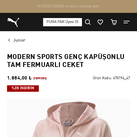
Junior
MODERN SPORTS GENÇ KAPÜŞONLU
TAM FERMUARLI CEKET
1.884,00 ₺
Ürün Kodu:
670194_47
2.899,00 ₺
%35 İNDİRİM