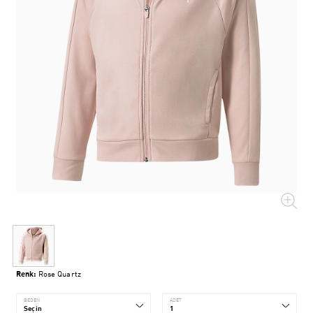
Renk:
Rose Quartz
BEDEN
ADET