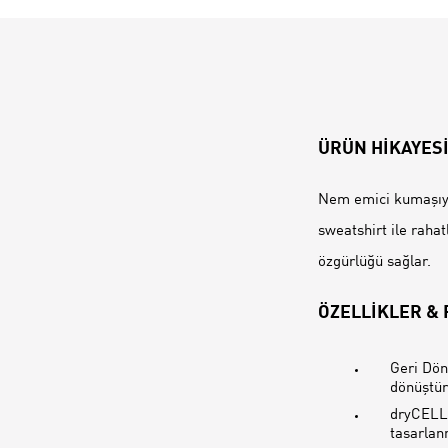
ÜRÜN HİKAYES
Nem emici kumaşıyla
sweatshirt ile raha
özgürlüğü sağlar.
ÖZELLİKLER &
Geri Dön
dönüştür
dryCELL:
tasarlan