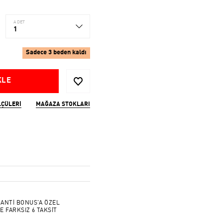
ADET
1
Sadece 3 beden kaldı
KLE
LÇÜLERI
MAĞAZA STOKLARI
ANTİ BONUS'A ÖZEL
E FARKSIZ 6 TAKSİT