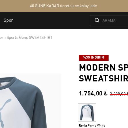
ern Sports Genç SWEATSHIRT
%35 İNDİRİM
MODERN SP
SWEATSHI
1.754,00 ₺
2.699,00 
Renk:
Puma White