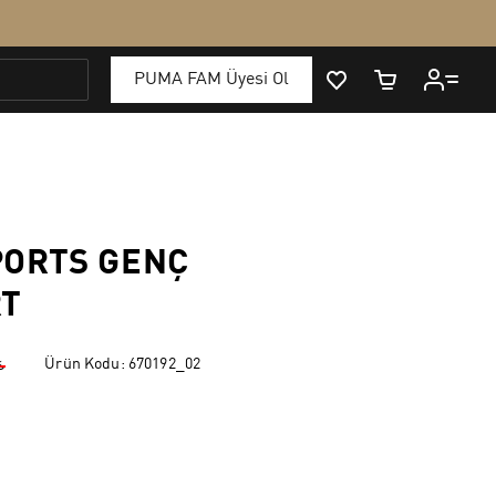
ORTS GENÇ
RT
Ürün Kodu:
670192_02
₺