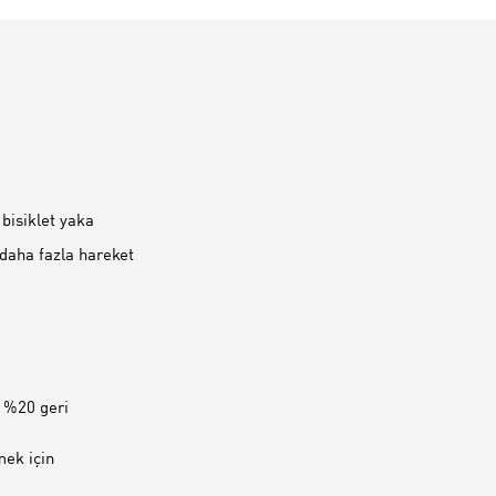
bisiklet yaka
 daha fazla hareket
z %20 geri
mek için