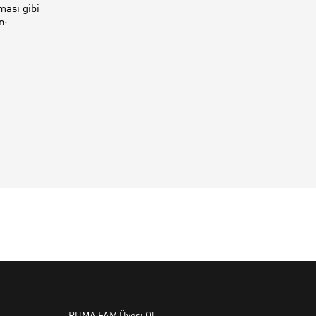
ması gibi
n: