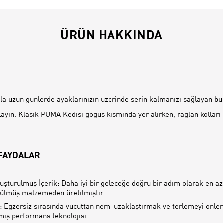
ÜRÜN HAKKINDA
İ
 uzun günlerde ayaklarınızın üzerinde serin kalmanızı sağlayan bu 
tlayın. Klasik PUMA Kedisi göğüs kısmında yer alırken, raglan kolları
 FAYDALAR
üştürülmüş İçerik: Daha iyi bir geleceğe doğru bir adım olarak en a
ülmüş malzemeden üretilmiştir.
 Egzersiz sırasında vücuttan nemi uzaklaştırmak ve terlemeyi önle
mış performans teknolojisi.