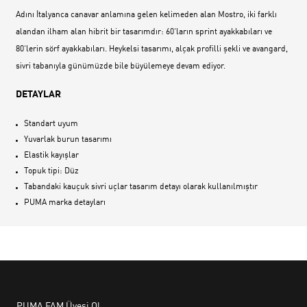
Adını İtalyanca canavar anlamına gelen kelimeden alan Mostro, iki farklı
alandan ilham alan hibrit bir tasarımdır: 60‘ların sprint ayakkabıları ve
80‘lerin sörf ayakkabıları. Heykelsi tasarımı, alçak profilli şekli ve avangard,
sivri tabanıyla günümüzde bile büyülemeye devam ediyor.
DETAYLAR
Standart uyum
Yuvarlak burun tasarımı
Elastik kayışlar
Topuk tipi: Düz
Tabandaki kauçuk sivri uçlar tasarım detayı olarak kullanılmıştır
PUMA marka detayları