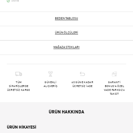
Stokta
BEDEN TABLOSU
ÜRÜN ÖLÇÜLERI
MAĞAZA STOKLARI
TÜM
GÜVENLİ
60 GÜNE KADAR
GARANTİ
SİPARİŞLERDE
ALIŞVERİŞ
ÜCRETSİZ İADE
BONUS'A ÖZEL
ÜCRETSİZ KARGO
VADE FARKSIZ 6
TAKSİT
ÜRÜN HAKKINDA
ÜRÜN HİKAYESİ