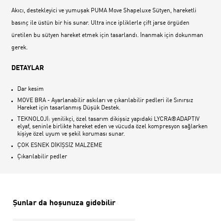
Akıcı, destekleyici ve yumuşak PUMA Move Shapeluxe Sütyen, hareketli
basınç ile üstün bir his sunar. Ultra ince ipliklerle çift jarse örgüden
üretilen bu sütyen hareket etmek için tasarlandı. İnanmak için dokunman
gerek.
DETAYLAR
Dar kesim
MOVE BRA - Ayarlanabilir askıları ve çıkarılabilir pedleri ile Sınırsız
Hareket için tasarlanmış Düşük Destek.
TEKNOLOJİ: yenilikçi, özel tasarım dikişsiz yapıdaki LYCRA®ADAPTIV
elyaf, seninle birlikte hareket eden ve vücuda özel kompresyon sağlarken
kişiye özel uyum ve şekil koruması sunar.
ÇOK ESNEK DİKİŞSİZ MALZEME
Çıkarılabilir pedler
Şunlar da hoşunuza gidebilir