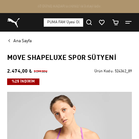
Ana Sayfa
MOVE SHAPELUXE SPOR SÜTYENI
2.474,00 ₺
Ürün Kodu:
524362_89
3.299,00 ₺
%25 İNDİRİM