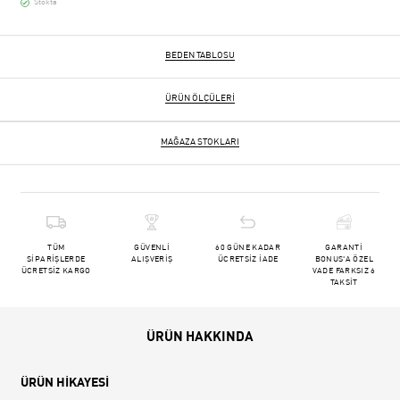
Stokta
BEDEN TABLOSU
ÜRÜN ÖLÇÜLERI
MAĞAZA STOKLARI
TÜM
GÜVENLİ
60 GÜNE KADAR
GARANTİ
SİPARİŞLERDE
ALIŞVERİŞ
ÜCRETSİZ İADE
BONUS'A ÖZEL
ÜCRETSİZ KARGO
VADE FARKSIZ 6
TAKSİT
ÜRÜN HAKKINDA
ÜRÜN HİKAYESİ