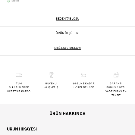
Stokta
BEDEN TABLOSU
ÜRÜN ÖLÇÜLERI
MAĞAZA STOKLARI
TÜM
GÜVENLİ
60 GÜNE KADAR
GARANTİ
SİPARİŞLERDE
ALIŞVERİŞ
ÜCRETSİZ İADE
BONUS'A ÖZEL
ÜCRETSİZ KARGO
VADE FARKSIZ 6
TAKSİT
ÜRÜN HAKKINDA
ÜRÜN HİKAYESİ