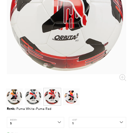
Renk:
Puma White-Puma Red
BEDEN
ADET