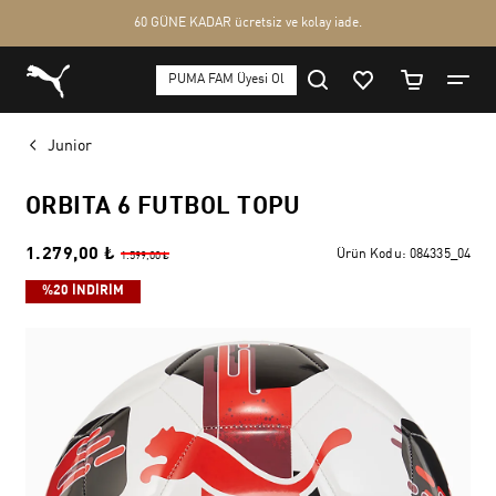
Junior
ORBITA 6 FUTBOL TOPU
1.279,00 ₺
Ürün Kodu:
084335_04
1.599,00 ₺
%20 İNDİRİM