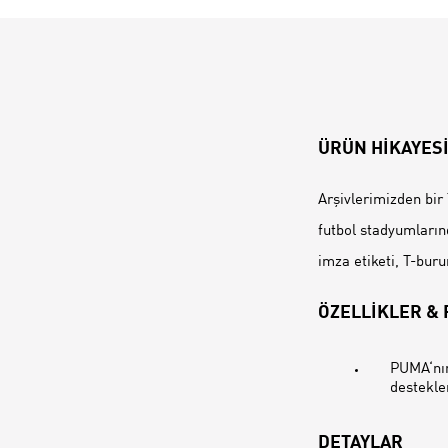
ÜRÜN HİKAYES
Arşivlerimizden bir 
futbol stadyumlarınd
imza etiketi, T-buru
ÖZELLİKLER &
PUMA‘nın
destekl
DETAYLAR