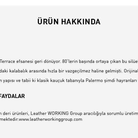
ÜRÜN HAKKINDA
İ
Terrace efsanesi geri dönüyor. 80‘lerin başında ortaya çıkan bu silüe
aki kalabalık arasında hızla bir vazgeçilmez haline gelmişti. Orijinal
n yapısı ve tabii ki klasik kauçuk tabanıyla Palermo şimdi hayranları 
 FAYDALAR
 deri ürünleri, Leather WORKING Group aracılığıyla sorumlu üretim
emektedir.www.leatherworkinggroup.com