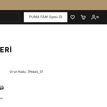
ERI
Ürün Kodu:
396464_01
um