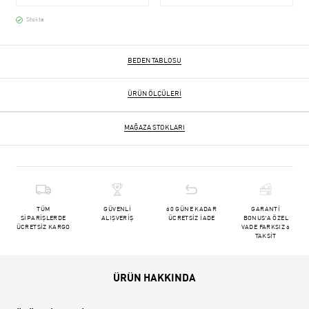
Stokta
BEDEN TABLOSU
ÜRÜN ÖLÇÜLERI
MAĞAZA STOKLARI
TÜM
GÜVENLİ
60 GÜNE KADAR
GARANTİ
SİPARİŞLERDE
ALIŞVERİŞ
ÜCRETSİZ İADE
BONUS'A ÖZEL
ÜCRETSİZ KARGO
VADE FARKSIZ 6
TAKSİT
ÜRÜN HAKKINDA