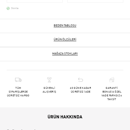
Stokta
BEDEN TABLOSU
ÜRÜN ÖLÇÜLERI
MAĞAZA STOKLARI
TÜM
GÜVENLİ
60 GÜNE KADAR
GARANTİ
SİPARİŞLERDE
ALIŞVERİŞ
ÜCRETSİZ İADE
BONUS'A ÖZEL
ÜCRETSİZ KARGO
VADE FARKSIZ 6
TAKSİT
ÜRÜN HAKKINDA