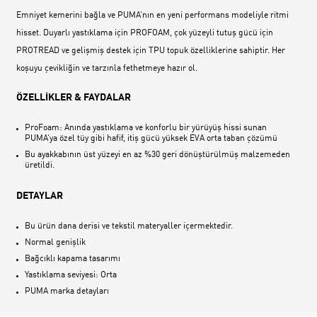
Emniyet kemerini bağla ve PUMA‘nın en yeni performans modeliyle ritmi
hisset. Duyarlı yastıklama için PROFOAM, çok yüzeyli tutuş gücü için
PROTREAD ve gelişmiş destek için TPU topuk özelliklerine sahiptir. Her
koşuyu çevikliğin ve tarzınla fethetmeye hazır ol.
ÖZELLİKLER & FAYDALAR
ProFoam: Anında yastıklama ve konforlu bir yürüyüş hissi sunan
PUMA‘ya özel tüy gibi hafif, itiş gücü yüksek EVA orta taban çözümü
Bu ayakkabının üst yüzeyi en az %30 geri dönüştürülmüş malzemeden
üretildi.
DETAYLAR
Bu ürün dana derisi ve tekstil materyaller içermektedir.
Normal genişlik
Bağcıklı kapama tasarımı
Yastıklama seviyesi: Orta
PUMA marka detayları