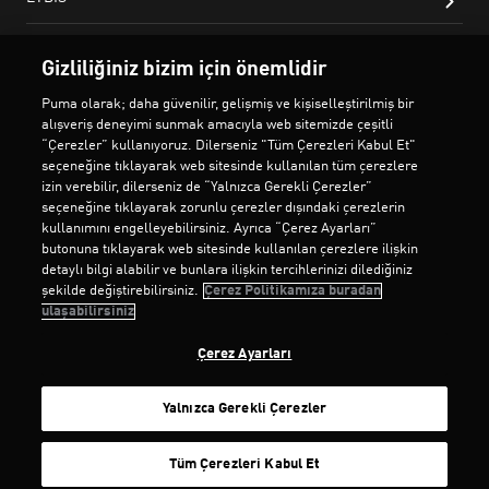
Gizliliğiniz bizim için önemlidir
Puma olarak; daha güvenilir, gelişmiş ve kişiselleştirilmiş bir
alışveriş deneyimi sunmak amacıyla web sitemizde çeşitli
“Çerezler” kullanıyoruz. Dilerseniz "Tüm Çerezleri Kabul Et"
seçeneğine tıklayarak web sitesinde kullanılan tüm çerezlere
izin verebilir, dilerseniz de “Yalnızca Gerekli Çerezler”
seçeneğine tıklayarak zorunlu çerezler dışındaki çerezlerin
kullanımını engelleyebilirsiniz. Ayrıca “Çerez Ayarları”
butonuna tıklayarak web sitesinde kullanılan çerezlere ilişkin
detaylı bilgi alabilir ve bunlara ilişkin tercihlerinizi dilediğiniz
şekilde değiştirebilirsiniz.
Çerez Politikamıza buradan
ulaşabilirsiniz
Çerez Ayarları
Yalnızca Gerekli Çerezler
SEPETE EKLE
Tüm Çerezleri Kabul Et