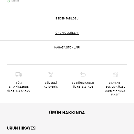
Stokta
BEDEN TABLOSU
ÜRÜN ÖLÇÜLERI
MAĞAZA STOKLARI
TÜM
GÜVENLİ
60 GÜNE KADAR
GARANTİ
SİPARİŞLERDE
ALIŞVERİŞ
ÜCRETSİZ İADE
BONUS'A ÖZEL
ÜCRETSİZ KARGO
VADE FARKSIZ 6
TAKSİT
ÜRÜN HAKKINDA
ÜRÜN HİKAYESİ