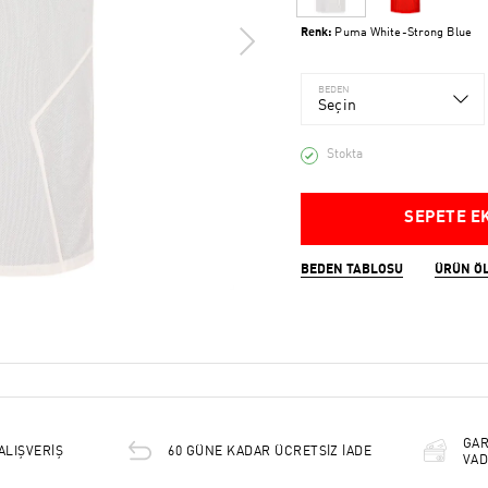
Renk:
Puma White-Strong Blue
BEDEN
Seçin
Stokta
SEPETE E
BEDEN TABLOSU
ÜRÜN Ö
GAR
ALIŞVERİŞ
60 GÜNE KADAR ÜCRETSİZ İADE
VAD