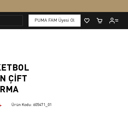
KETBOL
 ÇIFT
ORMA
Ürün Kodu:
605471_01
₺