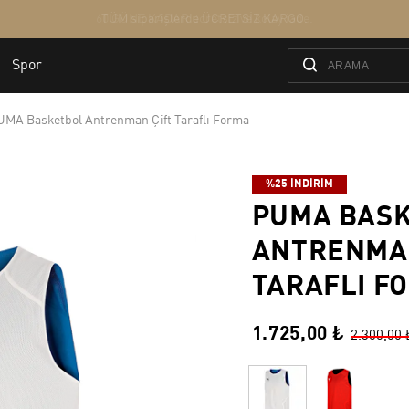
UMA Basketbol Antrenman Çift Taraflı Forma
%25 İNDİRİM
PUMA BAS
ANTRENMAN
TARAFLI F
1.725,00 ₺
2.300,00 