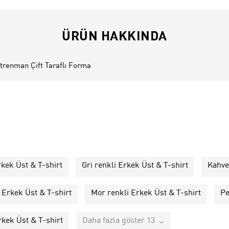
ÜRÜN HAKKINDA
renman Çift Taraflı Forma
rkek Üst & T-shirt
Gri renkli Erkek Üst & T-shirt
Kahve
 Erkek Üst & T-shirt
Mor renkli Erkek Üst & T-shirt
Pe
rkek Üst & T-shirt
Daha fazla göster 13