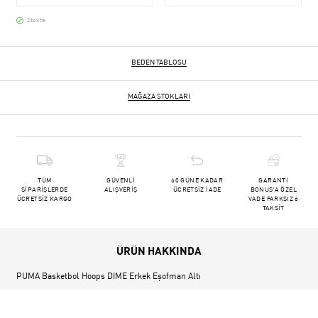
Stokta
BEDEN TABLOSU
MAĞAZA STOKLARI
TÜM
GÜVENLİ
60 GÜNE KADAR
GARANTİ
SİPARİŞLERDE
ALIŞVERİŞ
ÜCRETSİZ İADE
BONUS'A ÖZEL
ÜCRETSİZ KARGO
VADE FARKSIZ 6
TAKSİT
ÜRÜN HAKKINDA
PUMA Basketbol Hoops DIME Erkek Eşofman Altı