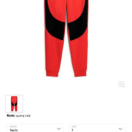
Renk:
puma red
BEDEN
ADET