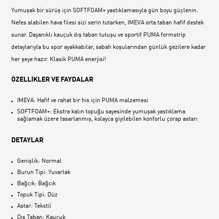
Yumuşak bir sürüş için SOFTFOAM+ yastıklamasıyla gün boyu güçlenin.
Nefes alabilen hava filesi sizi serin tutarken, IMEVA orta taban hafif destek
sunar. Dayanıklı kauçuk dış taban tutuşu ve sportif PUMA formstrip
detaylarıyla bu spor ayakkabılar, sabah koşularından günlük gezilere kadar
her şeye hazır. Klasik PUMA enerjisi!
ÖZELLİKLER VE FAYDALAR
IMEVA: Hafif ve rahat bir his için PUMA malzemesi
SOFTFOAM+: Ekstra kalın topuğu sayesinde yumuşak yastıklama
sağlamak üzere tasarlanmış, kolayca giyilebilen konforlu çorap astarı
DETAYLAR
Genişlik: Normal
Burun Tipi: Yuvarlak
Bağcık: Bağcık
Topuk Tipi: Düz
Astar: Tekstil
Dış Taban: Kauçuk