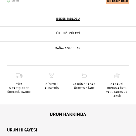
Tek beden kaldı
Stokta
BEDEN TABLOSU
ÜRÜN ÖLÇÜLERI
MAĞAZA STOKLARI
TÜM
GÜVENLİ
60 GÜNE KADAR
GARANTİ
SİPARİŞLERDE
ALIŞVERİŞ
ÜCRETSİZ İADE
BONUS'A ÖZEL
ÜCRETSİZ KARGO
VADE FARKSIZ 6
TAKSİT
ÜRÜN HAKKINDA
ÜRÜN HİKAYESİ