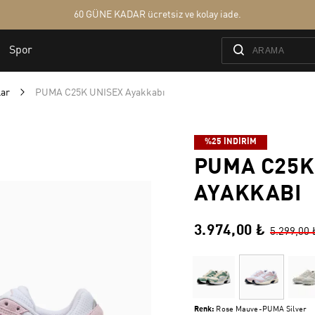
lar
PUMA C25K UNISEX Ayakkabı
%25 İNDİRİM
PUMA C25K
AYAKKABI
3.974,00 ₺
5.299,00 
Renk:
Rose Mauve-PUMA Silver