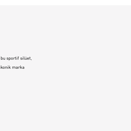
u sportif silüet,
 ikonik marka