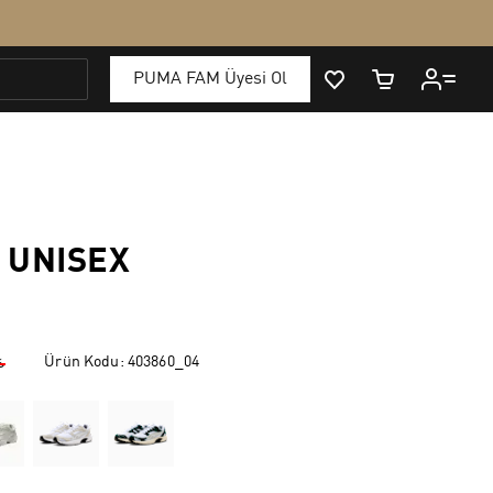
 UNISEX
Ürün Kodu:
403860_04
₺