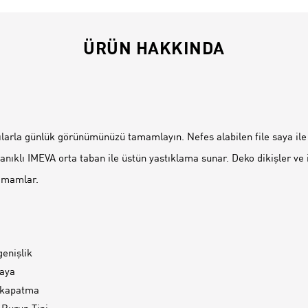
ÜRÜN HAKKINDA
İ
arla günlük görünümünüzü tamamlayın. Nefes alabilen file saya ile b
klı IMEVA orta taban ile üstün yastıklama sunar. Deko dikişler ve
amamlar.
enişlik
aya
 kapatma