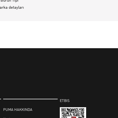
 Burun Tipi
rka detayları