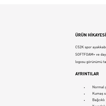
ÜRÜN HİKAYES
C52K spor ayakkabıl
SOFTFOAM+ ve dayanı
logosu görünümü t
AYRINTILAR
Normal g
Kumaş s
Bağcıklı