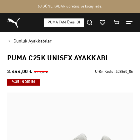
Günlük Ayakkabılar
PUMA C25K UNISEX AYAKKABI
3.444,00 ₺
Ürün Kodu:
403860_06
5.299,00 ₺
%35 İNDİRİM