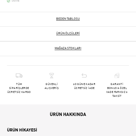
Stokta
BEDEN TABLOSU
ÜRÜN ÖLÇÜLERI
MAĞAZA STOKLARI
TÜM
GÜVENLİ
60 GÜNE KADAR
GARANTİ
SİPARİŞLERDE
ALIŞVERİŞ
ÜCRETSİZ İADE
BONUS'A ÖZEL
ÜCRETSİZ KARGO
VADE FARKSIZ 6
TAKSİT
ÜRÜN HAKKINDA
ÜRÜN HİKAYESİ