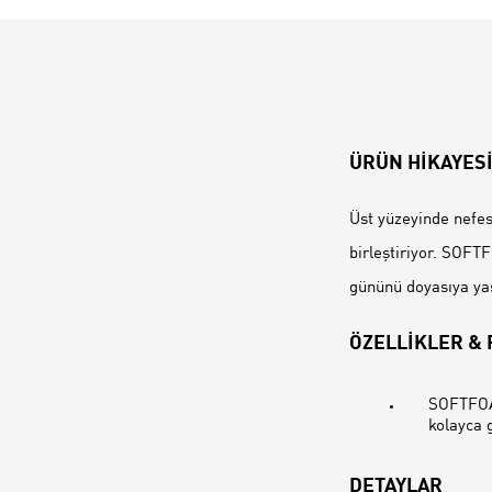
ÜRÜN HİKAYES
Üst yüzeyinde nefes 
birleştiriyor. SOFT
gününü doyasıya ya
ÖZELLİKLER &
SOFTFOAM
kolayca g
DETAYLAR