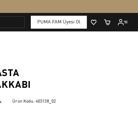
ASTA
AKKABI
Ürün Kodu:
403138_02
₺