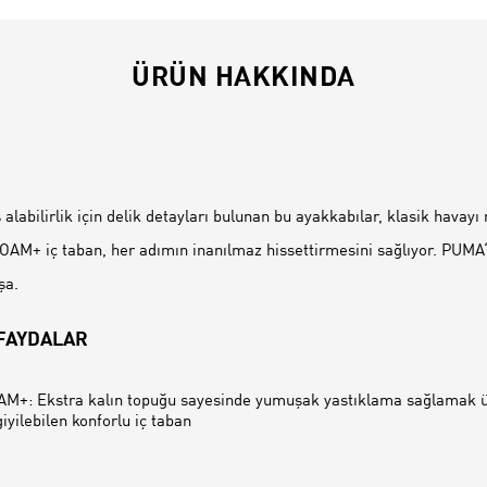
ÜRÜN HAKKINDA
İ
alabilirlik için delik detayları bulunan bu ayakkabılar, klasik havay
FOAM+ iç taban, her adımın inanılmaz hissettirmesini sağlıyor. PUMA‘n
şa.
 FAYDALAR
+: Ekstra kalın topuğu sayesinde yumuşak yastıklama sağlamak ü
iyilebilen konforlu iç taban