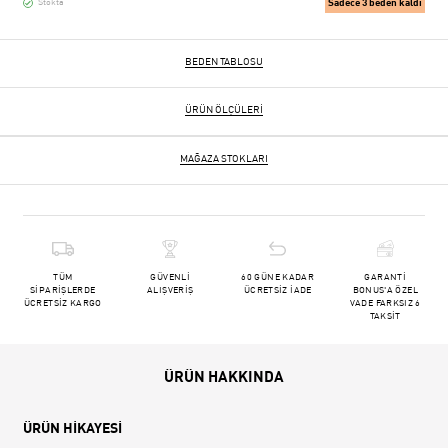
Sadece 3 beden kaldı
Stokta
BEDEN TABLOSU
ÜRÜN ÖLÇÜLERI
MAĞAZA STOKLARI
TÜM
GÜVENLİ
60 GÜNE KADAR
GARANTİ
SİPARİŞLERDE
ALIŞVERİŞ
ÜCRETSİZ İADE
BONUS'A ÖZEL
ÜCRETSİZ KARGO
VADE FARKSIZ 6
TAKSİT
ÜRÜN HAKKINDA
ÜRÜN HİKAYESİ