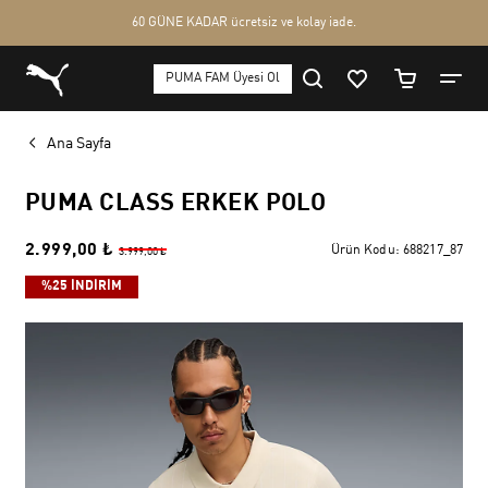
Ana Sayfa
PUMA CLASS ERKEK POLO
2.999,00 ₺
Ürün Kodu:
688217_87
3.999,00 ₺
%25 İNDİRİM