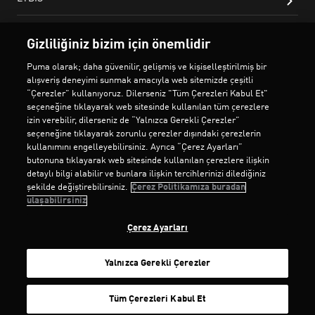
Gizliliğiniz bizim için önemlidir
Puma olarak; daha güvenilir, gelişmiş ve kişiselleştirilmiş bir
alışveriş deneyimi sunmak amacıyla web sitemizde çeşitli
“Çerezler” kullanıyoruz. Dilerseniz "Tüm Çerezleri Kabul Et"
seçeneğine tıklayarak web sitesinde kullanılan tüm çerezlere
izin verebilir, dilerseniz de “Yalnızca Gerekli Çerezler”
seçeneğine tıklayarak zorunlu çerezler dışındaki çerezlerin
kullanımını engelleyebilirsiniz. Ayrıca “Çerez Ayarları”
butonuna tıklayarak web sitesinde kullanılan çerezlere ilişkin
detaylı bilgi alabilir ve bunlara ilişkin tercihlerinizi dilediğiniz
şekilde değiştirebilirsiniz.
Çerez Politikamıza buradan
ulaşabilirsiniz
Çerez Ayarları
Yalnızca Gerekli Çerezler
SEPETE EKLE
Tüm Çerezleri Kabul Et