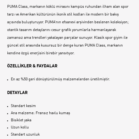
PUMA Class, markanın köklü mirasını kampüs ruhundan ilham alan spor
tarzı ve Amerikan kültürünün ikonik stil kodları ile modern bir bakış
açısında buluşturuyor. PUMA’nın efsanevi arşivinden beslenen koleksiyon;
otantik tasarım detaylarını cesur grafik yorumlarla harmanlayarak
zamansız ama trendleri yakalayan parçalar sunuyor. Klasik spor giyim ile
güncel stil arasında kusursuz bir denge kuran PUMA Class, markanın
kendine özgü enerjisini birebir yansıtıyor.
ÖZELLİKLER & FAYDALAR
En az %50 geri dönüştürülmüş malzemelerden üretilmiştir.
DETAYLAR
Standart kesim
Ana malzeme: Fransız havlu kumaş
Bisiklet yaka
Uzun kollu
Standart uzunluk