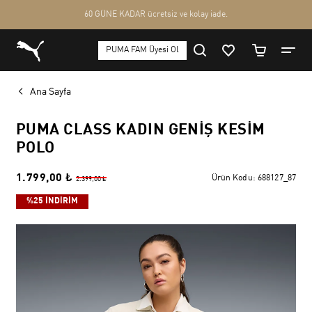
Ana Sayfa
PUMA CLASS KADIN GENIŞ KESIM
POLO
1.799,00 ₺
Ürün Kodu:
688127_87
2.399,00 ₺
%25 İNDİRİM