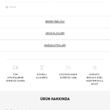
Stokta
BEDEN TABLOSU
ÜRÜN ÖLÇÜLERI
MAĞAZA STOKLARI
TÜM
GÜVENLİ
60 GÜNE KADAR
GARANTİ
SİPARİŞLERDE
ALIŞVERİŞ
ÜCRETSİZ İADE
BONUS'A ÖZEL
ÜCRETSİZ KARGO
VADE FARKSIZ 6
TAKSİT
ÜRÜN HAKKINDA