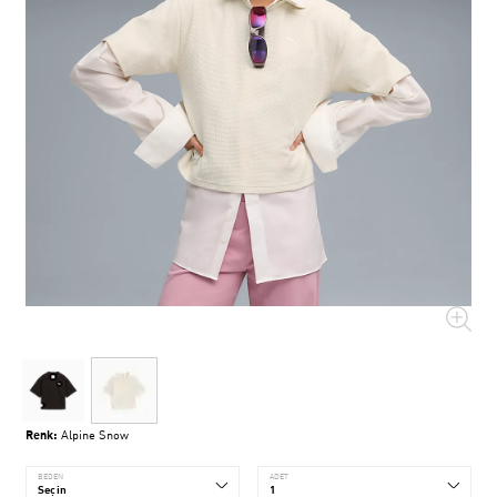
Renk:
Alpine Snow
BEDEN
ADET