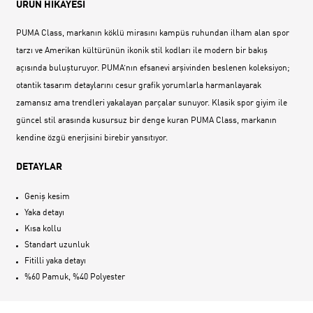
ÜRÜN HİKAYESİ
PUMA Class, markanın köklü mirasını kampüs ruhundan ilham alan spor
tarzı ve Amerikan kültürünün ikonik stil kodları ile modern bir bakış
açısında buluşturuyor. PUMA’nın efsanevi arşivinden beslenen koleksiyon;
otantik tasarım detaylarını cesur grafik yorumlarla harmanlayarak
zamansız ama trendleri yakalayan parçalar sunuyor. Klasik spor giyim ile
güncel stil arasında kusursuz bir denge kuran PUMA Class, markanın
kendine özgü enerjisini birebir yansıtıyor.
DETAYLAR
Geniş kesim
Yaka detayı
Kısa kollu
Standart uzunluk
Fitilli yaka detayı
%60 Pamuk, %40 Polyester