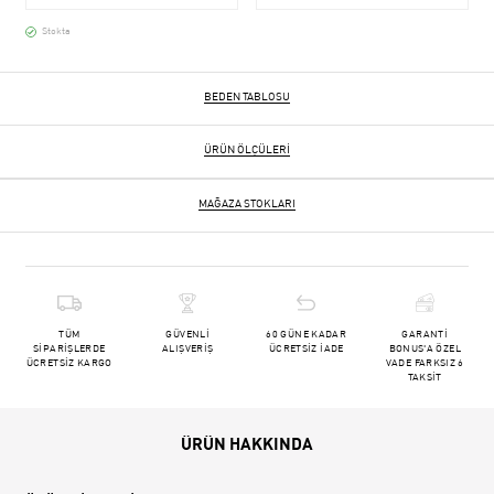
Stokta
BEDEN TABLOSU
ÜRÜN ÖLÇÜLERI
MAĞAZA STOKLARI
TÜM
GÜVENLİ
60 GÜNE KADAR
GARANTİ
SİPARİŞLERDE
ALIŞVERİŞ
ÜCRETSİZ İADE
BONUS'A ÖZEL
ÜCRETSİZ KARGO
VADE FARKSIZ 6
TAKSİT
ÜRÜN HAKKINDA