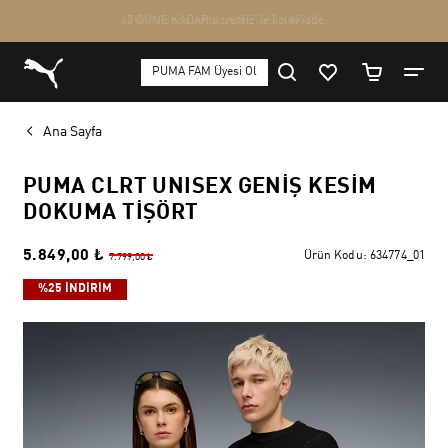
Ana Sayfa
PUMA CLRT UNISEX GENIŞ KESIM
DOKUMA TIŞÖRT
5.849,00 ₺
Ürün Kodu:
634774_01
7.799,00 ₺
%25 İNDİRİM