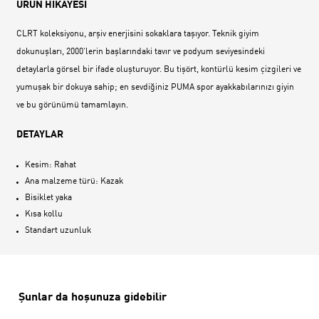
ÜRÜN HİKAYESİ
CLRT koleksiyonu, arşiv enerjisini sokaklara taşıyor. Teknik giyim
dokunuşları, 2000‘lerin başlarındaki tavır ve podyum seviyesindeki
detaylarla görsel bir ifade oluşturuyor. Bu tişört, kontürlü kesim çizgileri ve
yumuşak bir dokuya sahip; en sevdiğiniz PUMA spor ayakkabılarınızı giyin
ve bu görünümü tamamlayın.
DETAYLAR
Kesim: Rahat
Ana malzeme türü: Kazak
Bisiklet yaka
Kısa kollu
Standart uzunluk
Şunlar da hoşunuza gidebilir