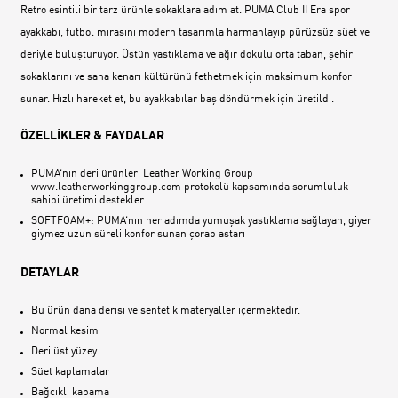
Retro esintili bir tarz ürünle sokaklara adım at. PUMA Club II Era spor
ayakkabı, futbol mirasını modern tasarımla harmanlayıp pürüzsüz süet ve
deriyle buluşturuyor. Üstün yastıklama ve ağır dokulu orta taban, şehir
sokaklarını ve saha kenarı kültürünü fethetmek için maksimum konfor
sunar. Hızlı hareket et, bu ayakkabılar baş döndürmek için üretildi.
ÖZELLİKLER & FAYDALAR
PUMA‘nın deri ürünleri Leather Working Group
www.leatherworkinggroup.com protokolü kapsamında sorumluluk
sahibi üretimi destekler
SOFTFOAM+: PUMA‘nın her adımda yumuşak yastıklama sağlayan, giyer
giymez uzun süreli konfor sunan çorap astarı
DETAYLAR
Bu ürün dana derisi ve sentetik materyaller içermektedir.
Normal kesim
Deri üst yüzey
Süet kaplamalar
Bağcıklı kapama