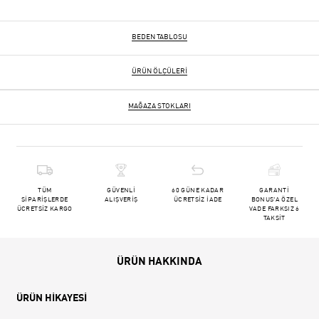
BEDEN TABLOSU
ÜRÜN ÖLÇÜLERI
MAĞAZA STOKLARI
TÜM
GÜVENLİ
60 GÜNE KADAR
GARANTİ
SİPARİŞLERDE
ALIŞVERİŞ
ÜCRETSİZ İADE
BONUS'A ÖZEL
ÜCRETSİZ KARGO
VADE FARKSIZ 6
TAKSİT
ÜRÜN HAKKINDA
ÜRÜN HİKAYESİ