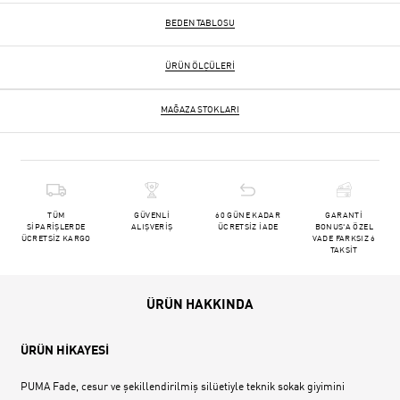
BEDEN TABLOSU
ÜRÜN ÖLÇÜLERI
MAĞAZA STOKLARI
TÜM
GÜVENLİ
60 GÜNE KADAR
GARANTİ
SİPARİŞLERDE
ALIŞVERİŞ
ÜCRETSİZ İADE
BONUS'A ÖZEL
ÜCRETSİZ KARGO
VADE FARKSIZ 6
TAKSİT
ÜRÜN HAKKINDA
ÜRÜN HİKAYESİ
PUMA Fade, cesur ve şekillendirilmiş silüetiyle teknik sokak giyimini