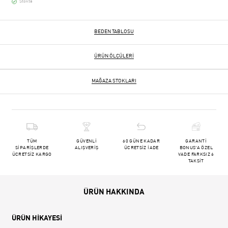
Stokta
BEDEN TABLOSU
ÜRÜN ÖLÇÜLERI
MAĞAZA STOKLARI
TÜM
GÜVENLİ
60 GÜNE KADAR
GARANTİ
SİPARİŞLERDE
ALIŞVERİŞ
ÜCRETSİZ İADE
BONUS'A ÖZEL
ÜCRETSİZ KARGO
VADE FARKSIZ 6
TAKSİT
ÜRÜN HAKKINDA
ÜRÜN HİKAYESİ