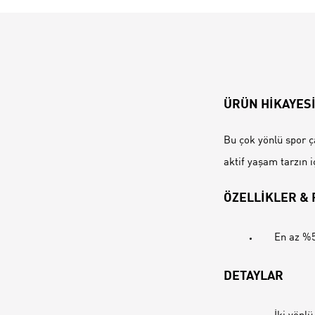
ÜRÜN HİKAYES
Bu çok yönlü spor ça
aktif yaşam tarzın i
ÖZELLİKLER &
En az %5
DETAYLAR