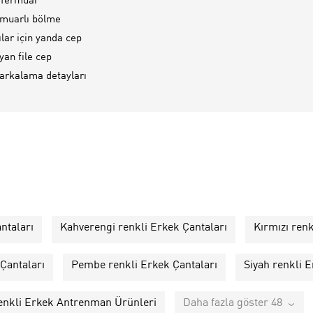
ü fermuar
muarlı bölme
lar için yanda cep
yan file cep
rkalama detayları
ntaları
Kahverengi renkli Erkek Çantaları
Kırmızı renk
Çantaları
Pembe renkli Erkek Çantaları
Siyah renkli E
renkli Erkek Antrenman Ürünleri
Daha fazla göster 48