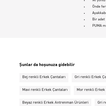
İki yönl
Önde fer
Ayakkabı
Bir adet 
PUMA ma
Şunlar da hoşunuza gidebilir
Bej renkli Erkek Çantaları
Gri renkli Erkek Ça
Mavi renkli Erkek Çantaları
Mor renkli Erkek 
Beyaz renkli Erkek Antrenman Ürünleri
Gri 