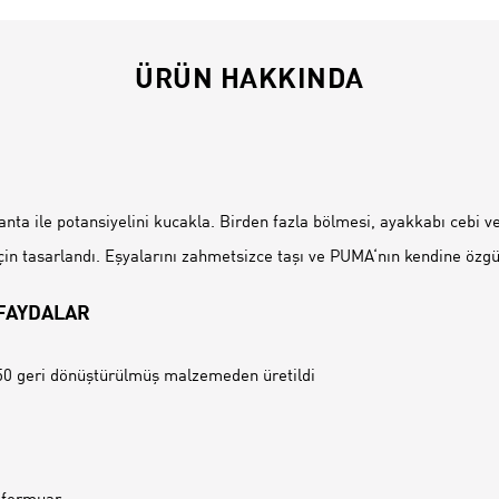
ÜRÜN HAKKINDA
İ
nta ile potansiyelini kucakla. Birden fazla bölmesi, ayakkabı cebi ve
çin tasarlandı. Eşyalarını zahmetsizce taşı ve PUMA‘nın kendine özgü s
 FAYDALAR
0 geri dönüştürülmüş malzemeden üretildi