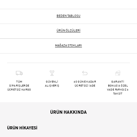
BEDEN TABLOSU
ÜRÜN ÖLÇÜLERI
MAĞAZA STOKLARI
TÜM
GÜVENLİ
60 GÜNE KADAR
GARANTİ
SİPARİŞLERDE
ALIŞVERİŞ
ÜCRETSİZ İADE
BONUS'A ÖZEL
ÜCRETSİZ KARGO
VADE FARKSIZ 6
TAKSİT
ÜRÜN HAKKINDA
ÜRÜN HİKAYESİ