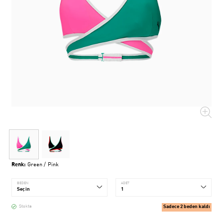
Renk:
Green / Pink
BEDEN
ADET
Sadece 2 beden kaldı
Stokta