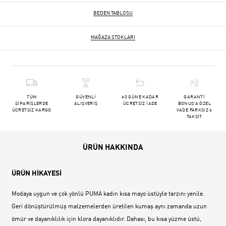
BEDEN TABLOSU
MAĞAZA STOKLARI
TÜM
GÜVENLİ
60 GÜNE KADAR
GARANTİ
SİPARİŞLERDE
ALIŞVERİŞ
ÜCRETSİZ İADE
BONUS'A ÖZEL
ÜCRETSİZ KARGO
VADE FARKSIZ 6
TAKSİT
ÜRÜN HAKKINDA
ÜRÜN HİKAYESİ
Modaya uygun ve çok yönlü PUMA kadın kısa mayo üstüyle tarzını yenile.
Geri dönüştürülmüş malzemelerden üretilen kumaş aynı zamanda uzun
ömür ve dayanıklılık için klora dayanıklıdır. Dahası, bu kısa yüzme üstü,