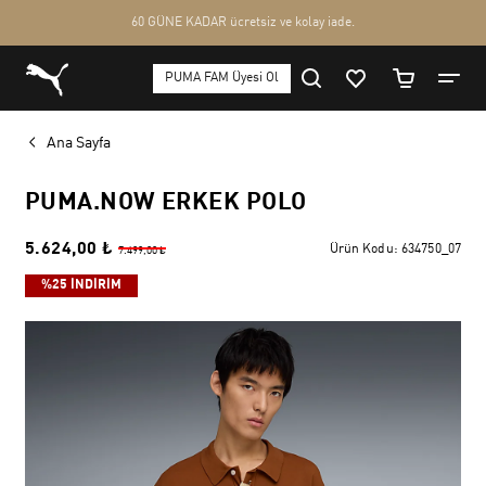
Ana Sayfa
PUMA.NOW ERKEK POLO
5.624,00 ₺
Ürün Kodu:
634750_07
7.499,00 ₺
%25 İNDİRİM