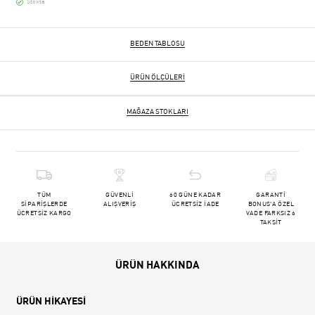
Stokta
BEDEN TABLOSU
ÜRÜN ÖLÇÜLERI
MAĞAZA STOKLARI
TÜM
GÜVENLİ
60 GÜNE KADAR
GARANTİ
SİPARİŞLERDE
ALIŞVERİŞ
ÜCRETSİZ İADE
BONUS'A ÖZEL
ÜCRETSİZ KARGO
VADE FARKSIZ 6
TAKSİT
ÜRÜN HAKKINDA
ÜRÜN HİKAYESİ