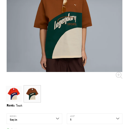
Renk:
Teak
BEDEN
ADET