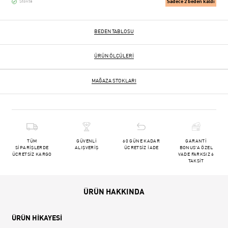
Sadece 2 beden kaldı
Stokta
BEDEN TABLOSU
ÜRÜN ÖLÇÜLERI
MAĞAZA STOKLARI
TÜM
GÜVENLİ
60 GÜNE KADAR
GARANTİ
SİPARİŞLERDE
ALIŞVERİŞ
ÜCRETSİZ İADE
BONUS'A ÖZEL
ÜCRETSİZ KARGO
VADE FARKSIZ 6
TAKSİT
ÜRÜN HAKKINDA
ÜRÜN HİKAYESİ