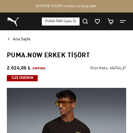
Ana Sayfa
PUMA.NOW ERKEK TIŞÖRT
2.024,00 ₺
Ürün Kodu:
634746_01
2.699,00 ₺
%25 İNDİRİM