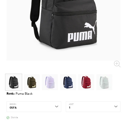
Renk:
Puma Black
BEDEN
ADET
Stokta