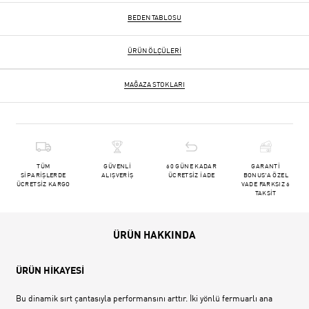
BEDEN TABLOSU
ÜRÜN ÖLÇÜLERI
MAĞAZA STOKLARI
TÜM
GÜVENLİ
60 GÜNE KADAR
GARANTİ
SİPARİŞLERDE
ALIŞVERİŞ
ÜCRETSİZ İADE
BONUS'A ÖZEL
ÜCRETSİZ KARGO
VADE FARKSIZ 6
TAKSİT
ÜRÜN HAKKINDA
ÜRÜN HİKAYESİ
Bu dinamik sırt çantasıyla performansını arttır. İki yönlü fermuarlı ana