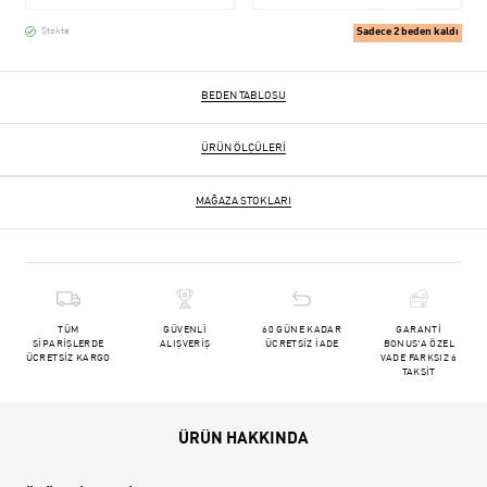
Sadece 2 beden kaldı
Stokta
BEDEN TABLOSU
ÜRÜN ÖLÇÜLERI
MAĞAZA STOKLARI
TÜM
GÜVENLİ
60 GÜNE KADAR
GARANTİ
SİPARİŞLERDE
ALIŞVERİŞ
ÜCRETSİZ İADE
BONUS'A ÖZEL
ÜCRETSİZ KARGO
VADE FARKSIZ 6
TAKSİT
ÜRÜN HAKKINDA