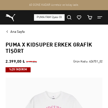
Ana Sayfa
PUMA X KIDSUPER ERKEK GRAFIK
TIŞÖRT
2.399,00 ₺
Ürün Kodu:
626701_02
3.199,00 ₺
%25 İNDİRİM