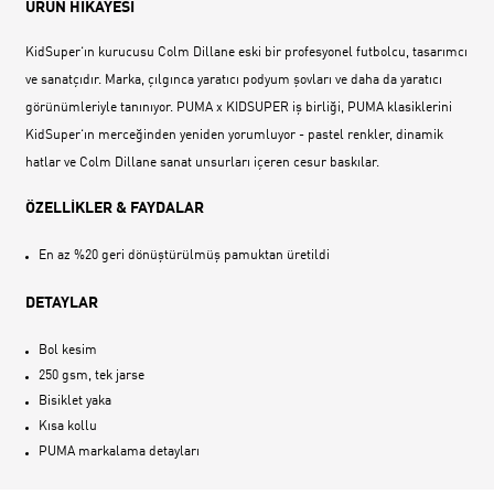
ÜRÜN HİKAYESİ
KidSuper‘ın kurucusu Colm Dillane eski bir profesyonel futbolcu, tasarımcı
ve sanatçıdır. Marka, çılgınca yaratıcı podyum şovları ve daha da yaratıcı
görünümleriyle tanınıyor. PUMA x KIDSUPER iş birliği, PUMA klasiklerini
KidSuper‘ın merceğinden yeniden yorumluyor - pastel renkler, dinamik
hatlar ve Colm Dillane sanat unsurları içeren cesur baskılar.
ÖZELLİKLER & FAYDALAR
En az %20 geri dönüştürülmüş pamuktan üretildi
DETAYLAR
Bol kesim
250 gsm, tek jarse
Bisiklet yaka
Kısa kollu
PUMA markalama detayları