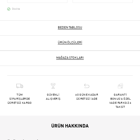
Stokta
BEDEN TABLOSU
ÜRÜN ÖLÇÜLERI
MAĞAZA STOKLARI
TÜM
GÜVENLİ
60 GÜNE KADAR
GARANTİ
SİPARİŞLERDE
ALIŞVERİŞ
ÜCRETSİZ İADE
BONUS'A ÖZEL
ÜCRETSİZ KARGO
VADE FARKSIZ 6
TAKSİT
ÜRÜN HAKKINDA