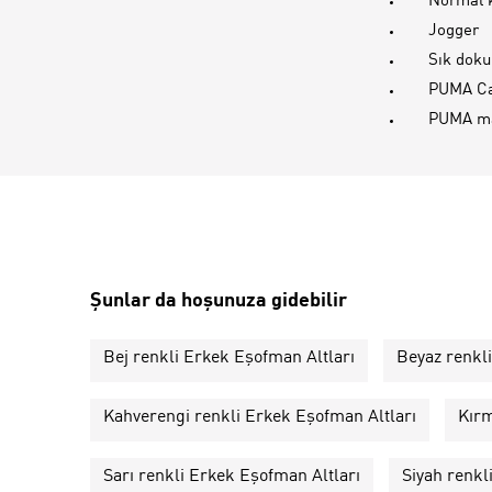
Normal 
Jogger
Sık dok
PUMA Ca
PUMA ma
Şunlar da hoşunuza gidebilir
Bej renkli Erkek Eşofman Altları
Beyaz renkl
Kahverengi renkli Erkek Eşofman Altları
Kırm
Sarı renkli Erkek Eşofman Altları
Siyah renkl