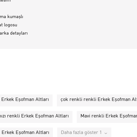
kesim
uma kumaşlı
t logosu
rka detayları
i Erkek Eşofman Altları
çok renkli renkli Erkek Eşofman Alt
ızı renkli Erkek Eşofman Altları
Mavi renkli Erkek Eşofman
i Erkek Eşofman Altları
Daha fazla göster 1