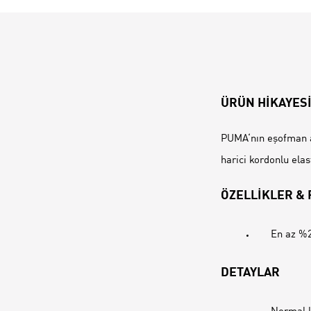
ÜRÜN HİKAYES
PUMA‘nın eşofman al
harici kordonlu elas
ÖZELLİKLER &
En az %2
DETAYLAR