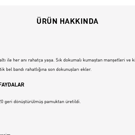
ÜRÜN HAKKINDA
İ
tı ile her anı rahatça yaşa. Sık dokumalı kumaştan manşetleri ve ki
tik bel bandı rahatlığına son dokunuşları ekler.
 FAYDALAR
0 geri dönüştürülmüş pamuktan üretildi.