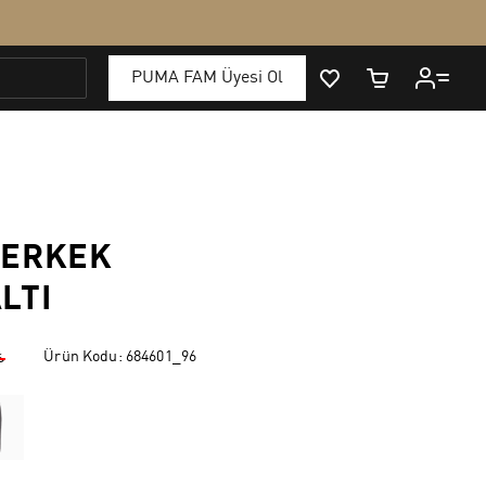
 ERKEK
LTI
Ürün Kodu:
684601_96
₺