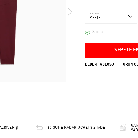
BEDEN
Seçin
Stokta
SEPETE E
BEDEN TABLOSU
ÜRÜN Ö
GAR
ALIŞVERİŞ
60 GÜNE KADAR ÜCRETSİZ İADE
VAD