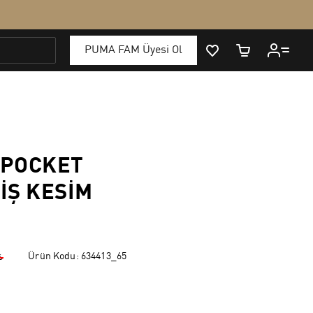
 POCKET
IŞ KESIM
Ürün Kodu:
634413_65
₺