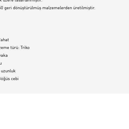
 üzere tasarlanmıştır.
0 geri dönüştürülmüş malzemelerden üretilmiştir.
Rahat
eme türü: Triko
 yaka
u
 uzunluk
Göğüs cebi