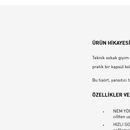
ÜRÜN HİKAYES
Teknik sokak giyim
pratik bir kapsül ko
Bu tişört, yansıtıcı
ÖZELLİKLER VE
NEM YÖNE
ciltten u
HIZLI SO