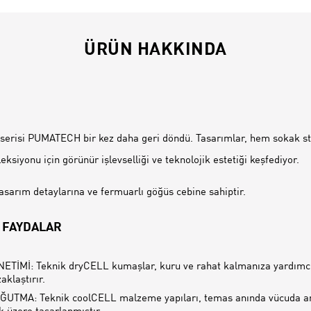
ÜRÜN HAKKINDA
İ
 serisi PUMATECH bir kez daha geri döndü. Tasarımlar, hem sokak s
leksiyonu için görünür işlevselliği ve teknolojik estetiği keşfediyor.
 tasarım detaylarına ve fermuarlı göğüs cebine sahiptir.
 FAYDALAR
TİMİ: Teknik dryCELL kumaşlar, kuru ve rahat kalmanıza yardımcı
zaklaştırır.
ĞUTMA: Teknik coolCELL malzeme yapıları, temas anında vücuda anı