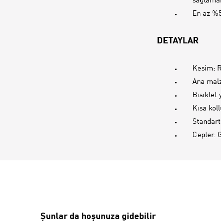
sağlamak
En az %5
DETAYLAR
Kesim: 
Ana malz
Bisiklet
Kısa koll
Standart
Cepler: 
Şunlar da hoşunuza gidebilir