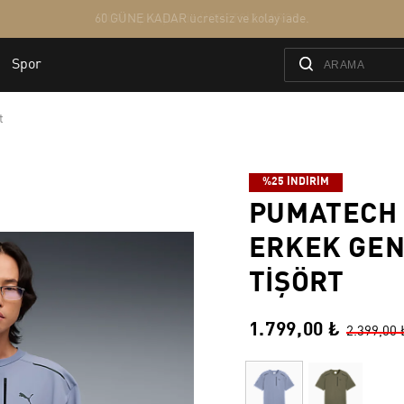
t
%25 İNDİRİM
PUMATECH
ERKEK GEN
TIŞÖRT
1.799,00 ₺
2.399,00 