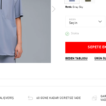
Renk:
Gray Sky
BEDEN
Seçin
Stokta
SEPETE E
BEDEN TABLOSU
ÜRÜN Ö
GAR
ALIŞVERİŞ
60 GÜNE KADAR ÜCRETSİZ İADE
VAD