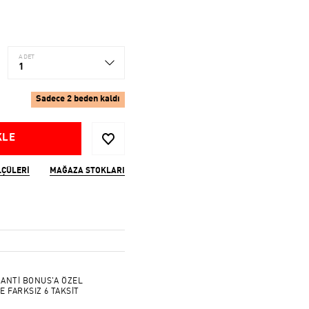
ADET
1
Sadece 2 beden kaldı
KLE
LÇÜLERI
MAĞAZA STOKLARI
ANTİ BONUS'A ÖZEL
E FARKSIZ 6 TAKSİT