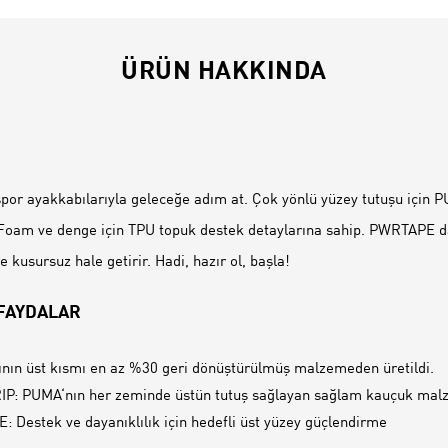
ÜRÜN HAKKINDA
İ
por ayakkabılarıyla geleceğe adım at. Çok yönlü yüzey tutuşu için 
oFoam ve denge için TPU topuk destek detaylarına sahip. PWRTAPE da
e kusursuz hale getirir. Hadi, hazır ol, başla!
 FAYDALAR
nın üst kısmı en az %30 geri dönüştürülmüş malzemeden üretildi.
P: PUMA‘nın her zeminde üstün tutuş sağlayan sağlam kauçuk mal
 Destek ve dayanıklılık için hedefli üst yüzey güçlendirme