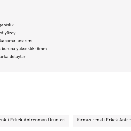
enişlik
st yüzey
 kapama tasarımı
n buruna yükseklik: 8mm
rka detayları
renkli Erkek Antrenman Ürünleri
Kırmızı renkli Erkek Antr