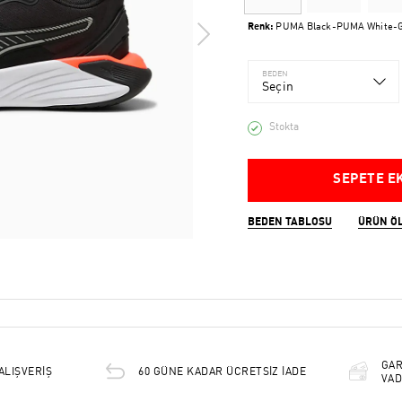
Renk:
PUMA Black-PUMA White-G
BEDEN
Seçin
Stokta
SEPETE E
BEDEN TABLOSU
ÜRÜN Ö
GAR
ALIŞVERİŞ
60 GÜNE KADAR ÜCRETSİZ İADE
VAD