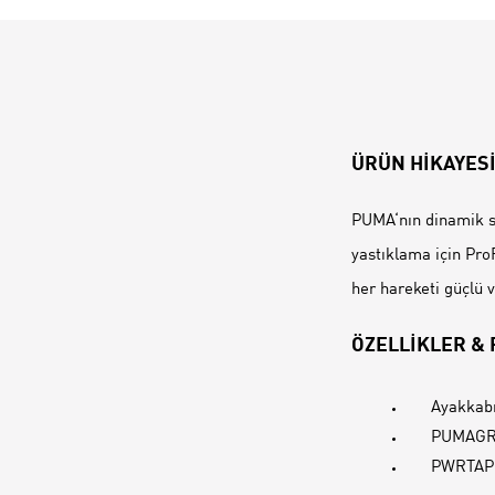
ÜRÜN HİKAYES
PUMA‘nın dinamik s
yastıklama için Pr
her hareketi güçlü v
ÖZELLİKLER &
Ayakkabı
PUMAGRI
PWRTAPE: