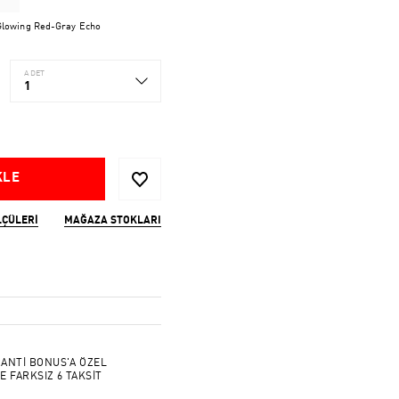
lowing Red-Gray Echo
ADET
1
KLE
LÇÜLERI
MAĞAZA STOKLARI
ANTİ BONUS'A ÖZEL
E FARKSIZ 6 TAKSİT