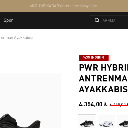
renman Ayakkabısı
%35 İNDİRİM
PWR HYBRI
ANTRENMA
AYAKKABIS
4.354,00 ₺
6.699,00 