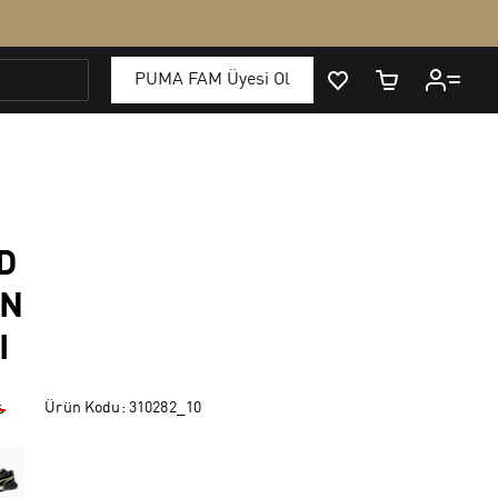
D
N
I
Ürün Kodu:
310282_10
₺