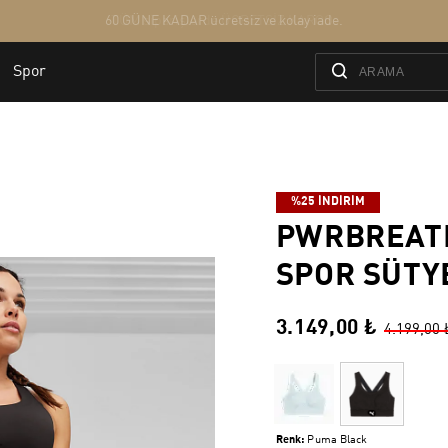
%25 İNDİRİM
PWRBREAT
SPOR SÜTY
3.149,00 ₺
4.199,00 
Renk:
Puma Black