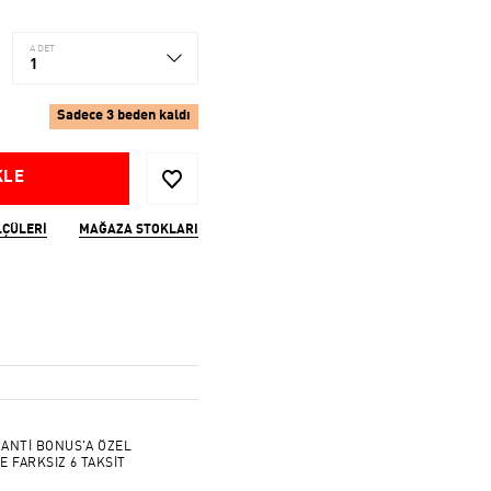
ADET
1
Sadece 3 beden kaldı
KLE
LÇÜLERI
MAĞAZA STOKLARI
ANTİ BONUS'A ÖZEL
E FARKSIZ 6 TAKSİT