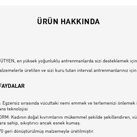
ÜRÜN HAKKINDA
İ
TYEN, en yüksek yoğunluklu antrenmanlarda sizi desteklemek için
lzemelerle üretilen ve sizi kuru tutan interval antrenmanlarınız için
 FAYDALAR
 Egzersiz sırasında vücuttaki nemi emmek ve terlemenizi önlemek i
ns teknolojisi
M: Kadının doğal kıvrımlarını mükemmel şekilde şekillendiren, vü
ara sahip, sıkıştırıcı ancak esnek kumaş.
0 geri dönüştürülmüş malzemeyle üretilmiştir.