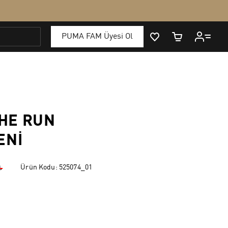
HE RUN
ENI
Ürün Kodu:
525074_01
₺