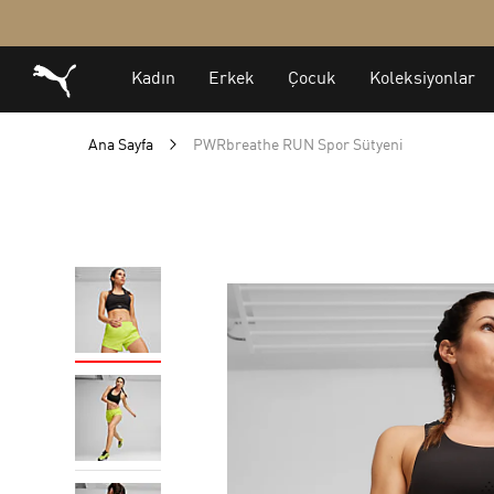
Ana Sayfa
PWRbreathe RUN Spor Sütyeni