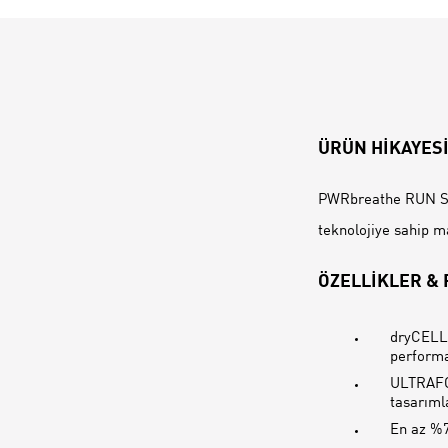
ÜRÜN HİKAYES
PWRbreathe RUN SÜ
teknolojiye sahip ma
ÖZELLİKLER &
dryCELL:
performa
ULTRAFOR
tasarıml
En az %7