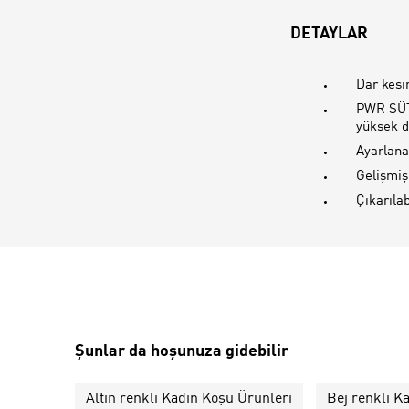
DETAYLAR
Dar kes
PWR SÜTY
yüksek d
Ayarlana
Gelişmiş 
Çıkarılab
Şunlar da hoşunuza gidebilir
Altın renkli Kadın Koşu Ürünleri
Bej renkli K