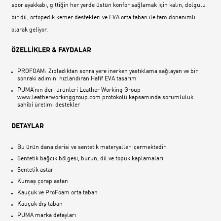
spor ayakkabı, gittiğin her yerde üstün konfor sağlamak için kalın, dolgulu
bir dil, ortopedik kemer destekleri ve EVA orta taban ile tam donanımlı
olarak geliyor.
ÖZELLİKLER & FAYDALAR
PROFOAM: Zıpladıktan sonra yere inerken yastıklama sağlayan ve bir
sonraki adımını hızlandıran Hafif EVA tasarım
PUMA‘nın deri ürünleri Leather Working Group
www.leatherworkinggroup.com protokolü kapsamında sorumluluk
sahibi üretimi destekler
DETAYLAR
Bu ürün dana derisi ve sentetik materyaller içermektedir.
Sentetik bağcık bölgesi, burun, dil ve topuk kaplamaları
Sentetik astar
Kumaş çorap astarı
Kauçuk ve ProFoam orta taban
Kauçuk dış taban
PUMA marka detayları