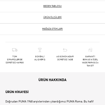
BEDEN TABLOSU
ÜRÜN ÖLÇÜLERI
MAĞAZA STOKLARI
TÜM
GÜVENLİ
60 GÜNE KADAR
GARANTİ
SİPARİŞLERDE
ALIŞVERİŞ
ÜCRETSİZ İADE
BONUS'A ÖZEL
ÜCRETSİZ KARGO
VADE FARKSIZ 6
TAKSİT
ÜRÜN HAKKINDA
ÜRÜN HİKAYESİ
Doğrudan PUMA 1968 arşivlerinden çıkardığımız PUMA Roma. Bu hafif