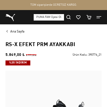
Ana Sayfa
RS-X EFEKT PRM AYAKKABI
5.849,00 ₺
Ürün Kodu:
390776_21
8.999,00 ₺
%35 İNDİRİM