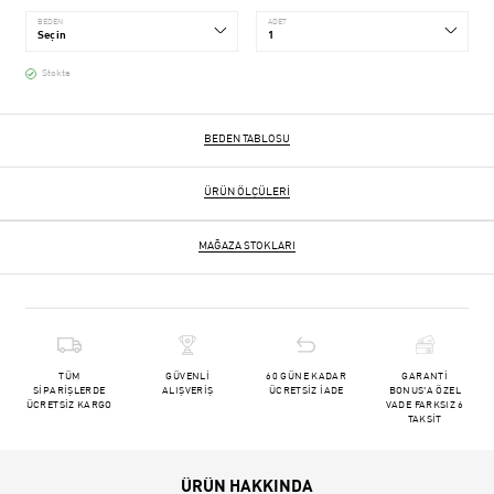
BEDEN
ADET
Stokta
BEDEN TABLOSU
ÜRÜN ÖLÇÜLERI
MAĞAZA STOKLARI
TÜM
GÜVENLİ
60 GÜNE KADAR
GARANTİ
SİPARİŞLERDE
ALIŞVERİŞ
ÜCRETSİZ İADE
BONUS'A ÖZEL
ÜCRETSİZ KARGO
VADE FARKSIZ 6
TAKSİT
ÜRÜN HAKKINDA