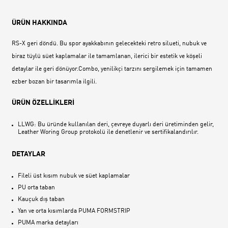
ÜRÜN HAKKINDA
RS-X geri döndü. Bu spor ayakkabının gelecekteki retro silueti, nubuk ve
biraz tüylü süet kaplamalar ile tamamlanan, ilerici bir estetik ve köşeli
detaylar ile geri dönüyor.Combo, yenilikçi tarzını sergilemek için tamamen
ezber bozan bir tasarımla ilgili.
ÜRÜN ÖZELLİKLERİ
LLWG: Bu üründe kullanılan deri, çevreye duyarlı deri üretiminden gelir,
Leather Woring Group protokolü ile denetlenir ve sertifikalandırılır.
DETAYLAR
Fileli üst kısım nubuk ve süet kaplamalar
PU orta taban
Kauçuk dış taban
Yan ve orta kısımlarda PUMA FORMSTRIP
PUMA marka detayları