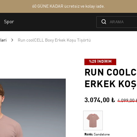
leri
Run coolCELL Boxy Erkek Koşu Tişörtü
%25 İNDİRİM
RUN COOLC
ERKEK KOŞ
3.074,00 ₺
4.099,00 
Renk:
Sandstone