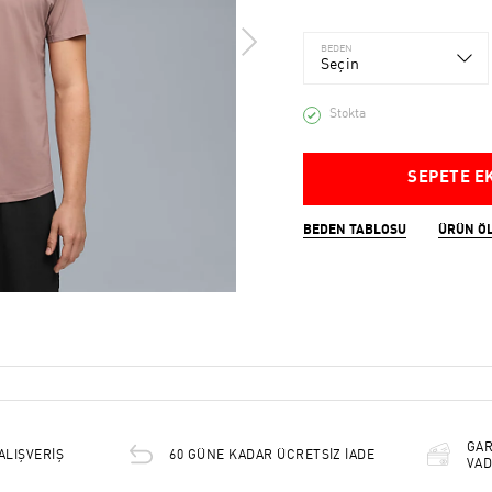
BEDEN
Seçin
Stokta
SEPETE E
BEDEN TABLOSU
ÜRÜN Ö
GAR
ALIŞVERİŞ
60 GÜNE KADAR ÜCRETSİZ İADE
VAD