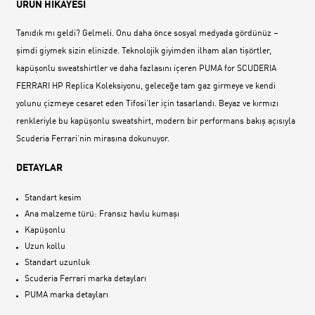
ÜRÜN HİKAYESİ
Tanıdık mı geldi? Gelmeli. Onu daha önce sosyal medyada gördünüz –
şimdi giymek sizin elinizde. Teknolojik giyimden ilham alan tişörtler,
kapüşonlu sweatshirtler ve daha fazlasını içeren PUMA for SCUDERIA
FERRARI HP Replica Koleksiyonu, geleceğe tam gaz girmeye ve kendi
yolunu çizmeye cesaret eden Tifosi‘ler için tasarlandı. Beyaz ve kırmızı
renkleriyle bu kapüşonlu sweatshirt, modern bir performans bakış açısıyla
Scuderia Ferrari‘nin mirasına dokunuyor.
DETAYLAR
Standart kesim
Ana malzeme türü: Fransız havlu kumaşı
Kapüşonlu
Uzun kollu
Standart uzunluk
Scuderia Ferrari marka detayları
PUMA marka detayları