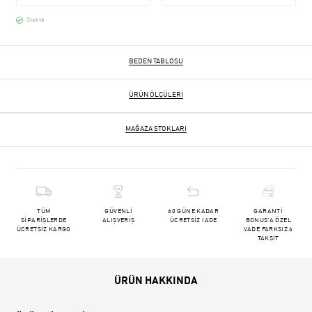
Stokta
BEDEN TABLOSU
ÜRÜN ÖLÇÜLERI
MAĞAZA STOKLARI
TÜM
GÜVENLİ
60 GÜNE KADAR
GARANTİ
SİPARİŞLERDE
ALIŞVERİŞ
ÜCRETSİZ İADE
BONUS'A ÖZEL
ÜCRETSİZ KARGO
VADE FARKSIZ 6
TAKSİT
ÜRÜN HAKKINDA