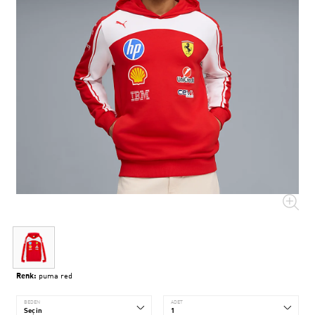
Renk:
puma red
BEDEN
ADET