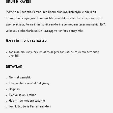
ÜRÜN HİKAYESİ
PUMA‘nın Scuderia Ferrari‘den ilham alan ayakkabısıyla içindeki hız
tutkununu ortaya çıkar. Dinamik file, sentetik ve süet üst yüzete sahip bu
spor ayakkabı, Ferrari‘nin ikonik renklerine ve modern tasarıma sahip. EVA
ve kauçuk tabanlarla üstün kavrayış ve konforu deneyimle.
ÖZELLİKLER & FAYDALAR
Ayakkabının üst yüzeyi en az %20 geri dönüştürülmüş malzemeden
üretildi
DETAYLAR
Normal genişlik
File, sentetik ve süet üst yüzey
Bağcıklı
EVA ve kauçuk taban
Hacimli ve modern tasarım
İkonik Scuderia Ferrari renkleri