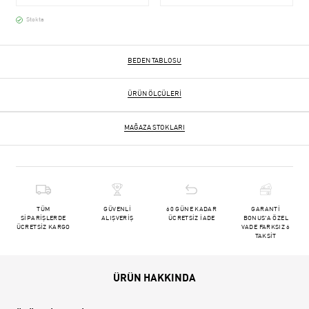
Stokta
BEDEN TABLOSU
ÜRÜN ÖLÇÜLERI
MAĞAZA STOKLARI
TÜM
GÜVENLİ
60 GÜNE KADAR
GARANTİ
SİPARİŞLERDE
ALIŞVERİŞ
ÜCRETSİZ İADE
BONUS'A ÖZEL
ÜCRETSİZ KARGO
VADE FARKSIZ 6
TAKSİT
ÜRÜN HAKKINDA