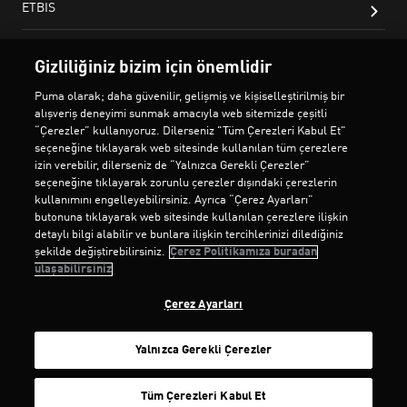
Gizliliğiniz bizim için önemlidir
Puma olarak; daha güvenilir, gelişmiş ve kişiselleştirilmiş bir
alışveriş deneyimi sunmak amacıyla web sitemizde çeşitli
“Çerezler” kullanıyoruz. Dilerseniz "Tüm Çerezleri Kabul Et"
seçeneğine tıklayarak web sitesinde kullanılan tüm çerezlere
izin verebilir, dilerseniz de “Yalnızca Gerekli Çerezler”
seçeneğine tıklayarak zorunlu çerezler dışındaki çerezlerin
kullanımını engelleyebilirsiniz. Ayrıca “Çerez Ayarları”
butonuna tıklayarak web sitesinde kullanılan çerezlere ilişkin
detaylı bilgi alabilir ve bunlara ilişkin tercihlerinizi dilediğiniz
şekilde değiştirebilirsiniz.
Çerez Politikamıza buradan
ulaşabilirsiniz
Çerez Ayarları
Yalnızca Gerekli Çerezler
SEPETE EKLE
Tüm Çerezleri Kabul Et