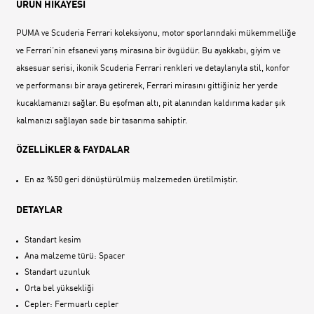
ÜRÜN HİKAYESİ
PUMA ve Scuderia Ferrari koleksiyonu, motor sporlarındaki mükemmelliğe
ve Ferrari‘nin efsanevi yarış mirasına bir övgüdür. Bu ayakkabı, giyim ve
aksesuar serisi, ikonik Scuderia Ferrari renkleri ve detaylarıyla stil, konfor
ve performansı bir araya getirerek, Ferrari mirasını gittiğiniz her yerde
kucaklamanızı sağlar. Bu eşofman altı, pit alanından kaldırıma kadar şık
kalmanızı sağlayan sade bir tasarıma sahiptir.
ÖZELLİKLER & FAYDALAR
En az %50 geri dönüştürülmüş malzemeden üretilmiştir.
DETAYLAR
Standart kesim
Ana malzeme türü: Spacer
Standart uzunluk
Orta bel yüksekliği
Cepler: Fermuarlı cepler