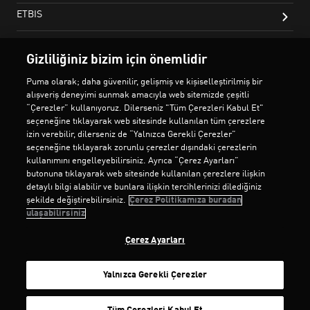
Gizliliğiniz bizim için önemlidir
Puma olarak; daha güvenilir, gelişmiş ve kişiselleştirilmiş bir
alışveriş deneyimi sunmak amacıyla web sitemizde çeşitli
“Çerezler” kullanıyoruz. Dilerseniz "Tüm Çerezleri Kabul Et"
seçeneğine tıklayarak web sitesinde kullanılan tüm çerezlere
izin verebilir, dilerseniz de “Yalnızca Gerekli Çerezler”
seçeneğine tıklayarak zorunlu çerezler dışındaki çerezlerin
kullanımını engelleyebilirsiniz. Ayrıca “Çerez Ayarları”
butonuna tıklayarak web sitesinde kullanılan çerezlere ilişkin
detaylı bilgi alabilir ve bunlara ilişkin tercihlerinizi dilediğiniz
şekilde değiştirebilirsiniz.
Çerez Politikamıza buradan
ulaşabilirsiniz
Çerez Ayarları
Yalnızca Gerekli Çerezler
SEPETE EKLE