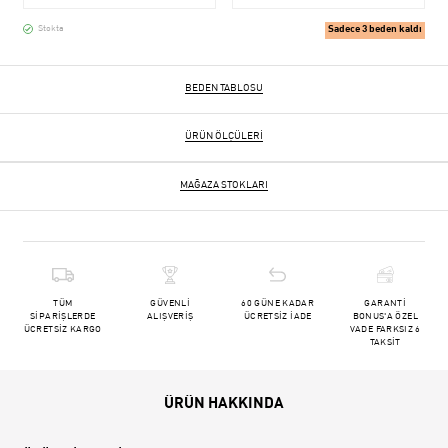
Sadece 3 beden kaldı
Stokta
BEDEN TABLOSU
ÜRÜN ÖLÇÜLERI
MAĞAZA STOKLARI
TÜM
GÜVENLİ
60 GÜNE KADAR
GARANTİ
SİPARİŞLERDE
ALIŞVERİŞ
ÜCRETSİZ İADE
BONUS'A ÖZEL
ÜCRETSİZ KARGO
VADE FARKSIZ 6
TAKSİT
ÜRÜN HAKKINDA