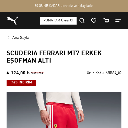
Ana Sayfa
SCUDERIA FERRARI MT7 ERKEK
EŞOFMAN ALTI
4.124,00 ₺
Ürün Kodu:
635834_02
5.499,00 ₺
%25 İNDİRİM